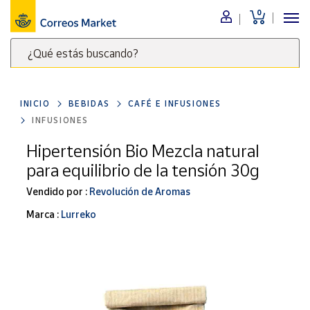
0
Menú
¿Qué estás buscando?
Nuestro
catálogo
Escribe
palabras
INICIO
BEBIDAS
CAFÉ E INFUSIONES
clave
Alimentación
INFUSIONES
para
Bebidas
buscar
Hipertensión Bio Mezcla natural
Ocio y cultura
productos
para equilibrio de la tensión 30g
en
Juguetes y
juegos
Correos
Vendido por :
Revolución de Aromas
Market
Libros y
Marca :
Lurreko
.
revistas
Merchandising
y regalos
Tienda de
Correos