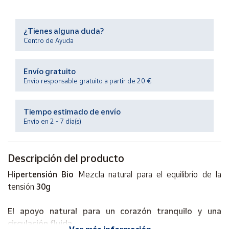
Productos
Solidarios
¿Tienes alguna duda?
Centro de Ayuda
Ayuda
Envío gratuito
Centro
Envío responsable gratuito a partir de 20 €
de ayuda
Contacto
Tiempo estimado de envío
Envío en 2 - 7 día(s)
Vendedores
Descripción del producto
Mapa de
vendedores
Hipertensión Bio
Mezcla natural para el equilibrio de la
Hazte
tensión
30g
vendedor
El apoyo natural para un corazón tranquilo y una
Área
vendedor
circulación fluida.