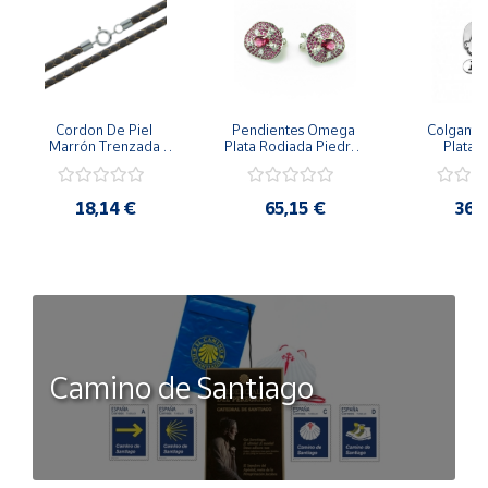
Cordon De Piel 
Pendientes Omega 
Colgante 
Marrón Trenzada 
Plata Rodiada Piedras 
Plata D
4Mm Con Terminal De 
Rosas Con Circonitas
Person
Plata De 45Cm
18,14 €
65,15 €
36,
Camino de Santiago