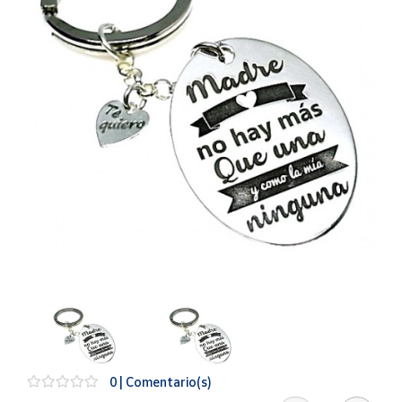
Artesanía
Oficina y
Papelería
Para Canarias,
Ceuta y Melilla
Más
populares
Bono
Cultural
Nuestros
vendedores
Las
novedades
de Correos
Market
0 | Comentario(s)