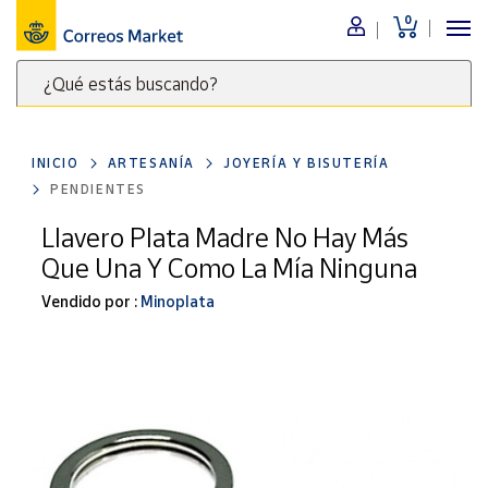
0
Menú
¿Qué estás buscando?
Nuestro
catálogo
Escribe
palabras
INICIO
ARTESANÍA
JOYERÍA Y BISUTERÍA
clave
Alimentación
PENDIENTES
para
Bebidas
buscar
Llavero Plata Madre No Hay Más
Ocio y cultura
productos
Que Una Y Como La Mía Ninguna
en
Juguetes y
juegos
Correos
Vendido por :
Minoplata
Market
Libros y
.
revistas
Merchandising
y regalos
Tienda de
Correos