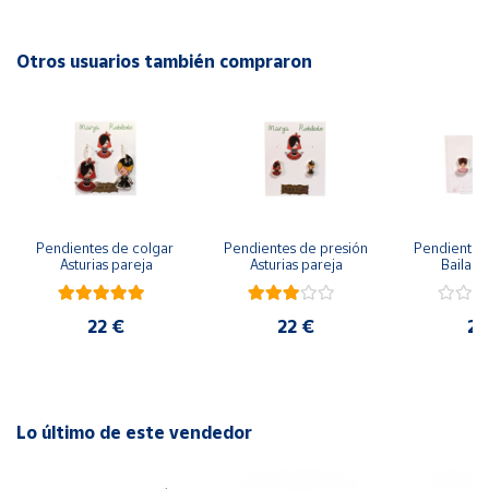
Cuenta
Otros usuarios también compraron
Área
cliente
Ubicación
Pendientes de colgar 
Pendientes de presión 
Pendientes 
Península
Asturias pareja
Asturias pareja
Bailarin
y
Baleares
22 €
22 €
22
Canarias,
Ceuta y
Melilla
Lo último de este vendedor