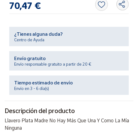
70,47 €
Productos
Solidarios
Ayuda
¿Tienes alguna duda?
Centro de Ayuda
Centro
de ayuda
Envío gratuito
Contacto
Envío responsable gratuito a partir de 20 €
Vendedores
Tiempo estimado de envío
Envío en 3 - 6 día(s)
Mapa de
vendedores
Descripción del producto
Hazte
vendedor
Llavero Plata Madre No Hay Más Que Una Y Como La Mía
Ninguna
Área
vendedor