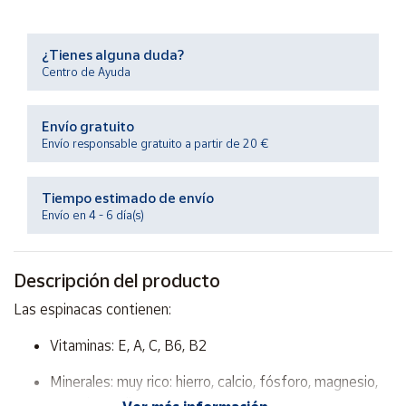
Productos
Solidarios
¿Tienes alguna duda?
Centro de Ayuda
Ayuda
Envío gratuito
Centro
Envío responsable gratuito a partir de 20 €
de ayuda
Contacto
Tiempo estimado de envío
Envío en 4 - 6 día(s)
Vendedores
Descripción del producto
Mapa de
vendedores
Las espinacas contienen:
Hazte
Vitaminas: E, A, C, B6, B2
vendedor
Área
Minerales: muy rico: hierro, calcio, fósforo, magnesio,
vendedor
potasio, Sodio