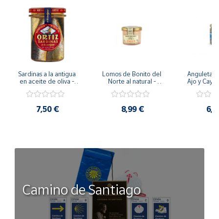
Ojos, piel, huesos, cabello, sistema inmunológico
(Vitamina A).
Hipertensión (3 cucharadas/día de caldo de espinacas,
es bueno para la hipertensión)
Sardinas a la antigua 
Lomos de Bonito del 
Anguletas “
Remineralizante.
en aceite de oliva - 
Norte al natural - 
Ajo y Cayen
Tarro 190 g
Tarro 220g
del Mar T
7,50 €
8,99 €
6,5
Camino de Santiago