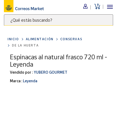
0
Menú
¿Qué estás buscando?
Nuestro
catálogo
Escribe
palabras
INICIO
ALIMENTACIÓN
CONSERVAS
clave
Alimentación
DE LA HUERTA
para
Bebidas
buscar
Espinacas al natural frasco 720 ml -
Ocio y cultura
productos
Leyenda
en
Juguetes y
juegos
Correos
Vendido por :
YUBERO GOURMET
Market
Libros y
Marca :
Leyenda
.
revistas
Merchandising
y regalos
Tienda de
Correos