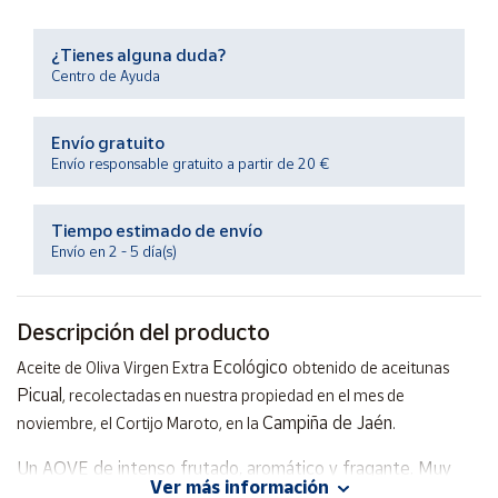
Productos
Solidarios
¿Tienes alguna duda?
Centro de Ayuda
Ayuda
Envío gratuito
Centro
Envío responsable gratuito a partir de 20 €
de ayuda
Contacto
Tiempo estimado de envío
Envío en 2 - 5 día(s)
Vendedores
Descripción del producto
Mapa de
Ecológico
vendedores
Aceite de Oliva Virgen Extra
obtenido de aceitunas
Picual
, recolectadas en nuestra propiedad en el mes de
Hazte
Campiña de Jaén
noviembre, el Cortijo Maroto, en la
.
vendedor
Área
Un AOVE de intenso frutado, aromático y fragante. Muy
vendedor
Ver más información
rico en acido oleico, polifenoles y otros antioxidante