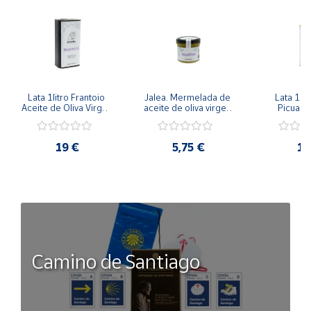
Lata 1litro Frantoio 
Jalea. Mermelada de 
Lata 1lit
Aceite de Oliva Virgen 
aceite de oliva virgen 
Picual C
Extra
extra Frantoio 100 g
Temp
19 €
5,75 €
15
Camino de Santiago