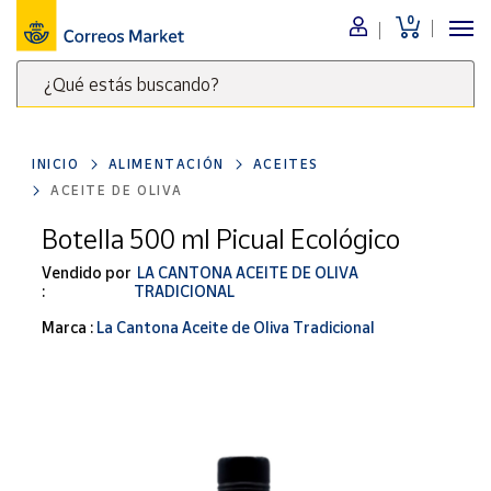
0
Menú
¿Qué estás buscando?
Nuestro
catálogo
Escribe
palabras
INICIO
ALIMENTACIÓN
ACEITES
clave
Alimentación
ACEITE DE OLIVA
para
Bebidas
buscar
Botella 500 ml Picual Ecológico
Ocio y cultura
productos
Vendido por
LA CANTONA ACEITE DE OLIVA
en
Juguetes y
:
TRADICIONAL
juegos
Correos
Marca :
La Cantona Aceite de Oliva Tradicional
Market
Libros y
.
revistas
Merchandising
y regalos
Tienda de
Correos