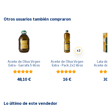
naturales que le proporcionan alta estabilidad y grandes
atributos saludables.
Cuenta
Otros usuarios también compraron
Certificadora para ecológico: CAAE
Área
cliente
Ubicación
x2
Península
Aceite de Oliva Virgen 
Aceite de Oliva Virgen 
Lata de 3 
y
Extra - Garrafa 5 litros
Extra - Pack 2x1 litros
Aceite de Ol
Baleares
Ext
Canarias,
48,10 €
16 €
30,
Ceuta y
Melilla
Lo último de este vendedor