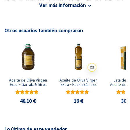
Ver más información
envase no entra ni luz ni aire (principales factoras para la
oxidación), el AOVE se sirve a través de un grifo anti goteo
Cuenta
extraíble en el frontal del envase.
Área
Otros usuarios también compraron
cliente
Ubicación
x2
Península
y
Baleares
Aceite de Oliva Virgen 
Aceite de Oliva Virgen 
Lata de 3 
Extra - Garrafa 5 litros
Extra - Pack 2x1 litros
Aceite de Ol
Canarias,
Ext
Ceuta y
Melilla
48,10 €
16 €
30,
Lo último de este vendedor