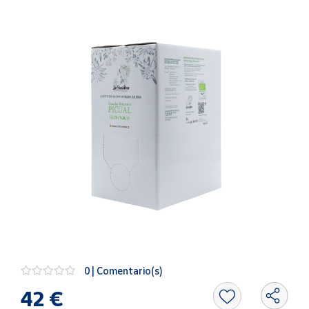
Artesanía
Oficina y
Papelería
Para Canarias,
Ceuta y Melilla
Más
populares
Bono
Cultural
Nuestros
vendedores
Las
novedades
de Correos
0 | Comentario(s)
Market
42 €