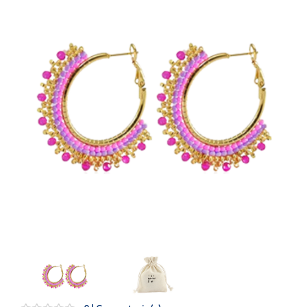
Artesanía
Oficina y
Papelería
Para Canarias,
Ceuta y Melilla
Más
populares
Bono
Cultural
Nuestros
vendedores
Las
novedades
de Correos
Market