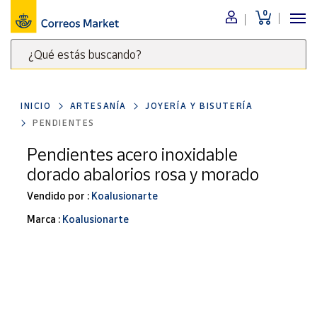
0
Menú
¿Qué estás buscando?
Nuestro
catálogo
Escribe
palabras
INICIO
ARTESANÍA
JOYERÍA Y BISUTERÍA
clave
Alimentación
PENDIENTES
para
Bebidas
buscar
Pendientes acero inoxidable
Ocio y cultura
productos
dorado abalorios rosa y morado
en
Juguetes y
juegos
Correos
Vendido por :
Koalusionarte
Market
Libros y
Marca :
Koalusionarte
.
revistas
Merchandising
y regalos
Tienda de
Correos