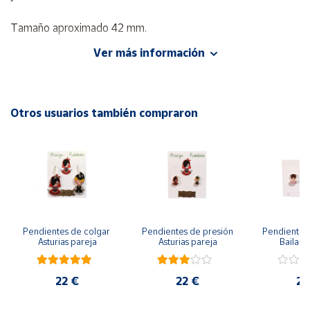
Tamaño aproximado 42 mm.
Cuenta
Ver más información
Sin duda, los pendientes estrella de esta temporada, ya que
Área
son capaces tanto de alegrar tu look diario como de dar el
cliente
toque perfecto a tu look elegante.
Otros usuarios también compraron
Presentados en una bolsa saquito de regalo "For You".
Ubicación
Península
y
Baleares
Canarias,
Ceuta y
Pendientes de colgar 
Pendientes de presión 
Pendientes 
Melilla
Asturias pareja
Asturias pareja
Bailarin
22 €
22 €
22