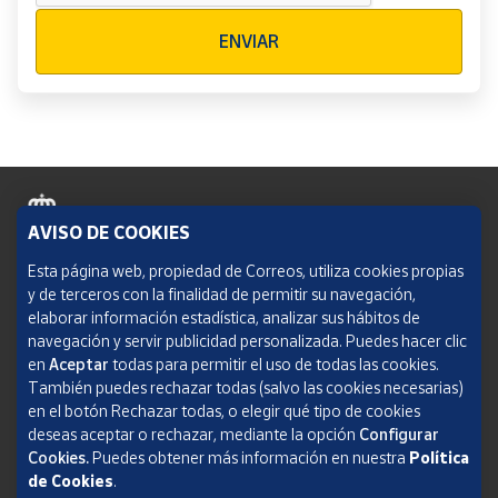
Verificación reCAPTCHA
ENVIAR
AVISO DE COOKIES
Política de cookies
Esta página web, propiedad de Correos, utiliza cookies propias
y de terceros con la finalidad de permitir su navegación,
Aviso legal
elaborar información estadística, analizar sus hábitos de
navegación y servir publicidad personalizada. Puedes hacer clic
Condiciones del servicio
en
Aceptar
todas para permitir el uso de todas las cookies.
También puedes rechazar todas (salvo las cookies necesarias)
Política de Privacidad Web
en el botón Rechazar todas, o elegir qué tipo de cookies
deseas aceptar o rechazar, mediante la opción
Configurar
Informe de transparencia
Cookies.
Puedes obtener más información en nuestra
Política
de Cookies
.
SOCIEDAD ESTATAL CORREOS Y TELÉGRAFOS, S.A., S.M.E. Todos los derechos