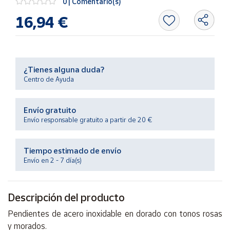
0 | Comentario(s)
Productos
Solidarios
16,94 €
Ayuda
¿Tienes alguna duda?
Centro
Centro de Ayuda
de ayuda
Contacto
Envío gratuito
Envío responsable gratuito a partir de 20 €
Vendedores
Tiempo estimado de envío
Mapa de
Envío en 2 - 7 día(s)
vendedores
Hazte
Descripción del producto
vendedor
Área
Pendientes de acero inoxidable en dorado con tonos rosas
vendedor
y morados.