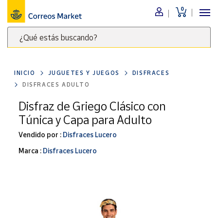
0
Menú
¿Qué estás buscando?
Nuestro
catálogo
Escribe
palabras
INICIO
JUGUETES Y JUEGOS
DISFRACES
clave
Alimentación
DISFRACES ADULTO
para
Bebidas
buscar
Disfraz de Griego Clásico con
Ocio y cultura
productos
Túnica y Capa para Adulto
en
Juguetes y
juegos
Correos
Vendido por :
Disfraces Lucero
Market
Libros y
Marca :
Disfraces Lucero
.
revistas
Merchandising
y regalos
Tienda de
Correos