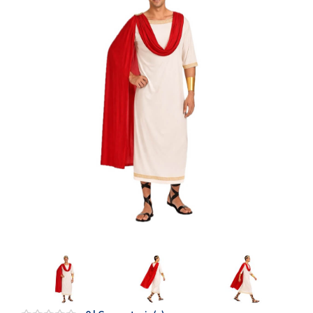
Artesanía
Oficina y
Papelería
Para Canarias,
Ceuta y Melilla
Más
populares
Bono
Cultural
Nuestros
vendedores
Las
novedades
de Correos
Market