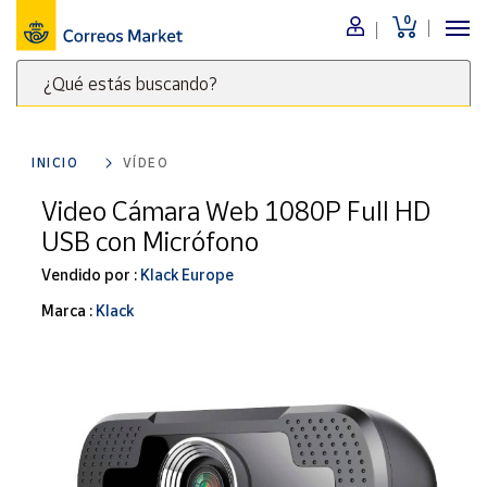
0
Menú
¿Qué estás buscando?
Nuestro
catálogo
Escribe
palabras
INICIO
VÍDEO
clave
Alimentación
para
Video Cámara Web 1080P Full HD
Bebidas
buscar
USB con Micrófono
Ocio y cultura
productos
en
Vendido por :
Klack Europe
Juguetes y
juegos
Correos
Marca :
Klack
Market
Libros y
.
revistas
Merchandising
y regalos
Tienda de
Correos