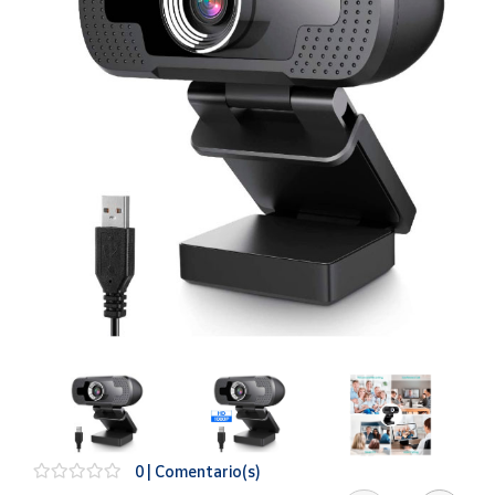
Artesanía
Oficina y
Papelería
Para Canarias,
Ceuta y Melilla
Más
populares
Bono
Cultural
Nuestros
vendedores
Las
novedades
de Correos
Market
0 | Comentario(s)