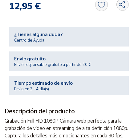
Productos
12,95 €
Solidarios
Ayuda
¿Tienes alguna duda?
Centro de Ayuda
Centro
de ayuda
Envío gratuito
Contacto
Envío responsable gratuito a partir de 20 €
Vendedores
Tiempo estimado de envío
Envío en 2 - 4 día(s)
Mapa de
vendedores
Descripción del producto
Hazte
vendedor
Grabación Full HD 1080P Cámara web perfecta para la
Área
grabación de vídeo en streaming de alta definición 1080p.
vendedor
Captura los detalles más emocionantes en cada 30 fps,