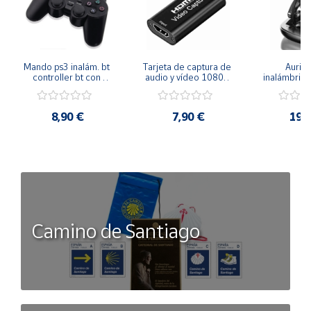
Mando ps3 inalám. bt 
Tarjeta de captura de 
Auricu
controller bt con 
audio y vídeo 1080p 
inalámbricos
función sixaxis y doble 
hdmi
conexión 
vibración
manos libre
inal
8,90 €
7,90 €
19,
Camino de Santiago