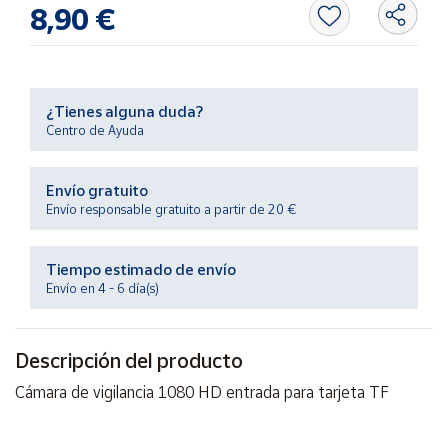
Productos
8,90 €
Solidarios
Ayuda
¿Tienes alguna duda?
Centro de Ayuda
Centro
de ayuda
Envío gratuito
Contacto
Envío responsable gratuito a partir de 20 €
Vendedores
Tiempo estimado de envío
Envío en 4 - 6 día(s)
Mapa de
vendedores
Descripción del producto
Hazte
vendedor
Cámara de vigilancia 1080 HD entrada para tarjeta TF
Área
vendedor