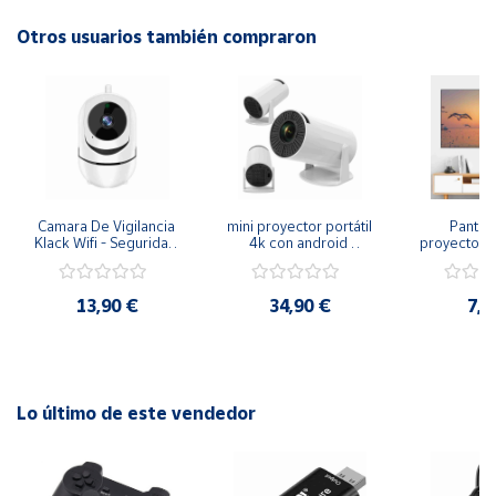
Otros usuarios también compraron
Cuenta
Área
cliente
Ubicación
Camara De Vigilancia 
mini proyector portátil 
Pantall
Klack Wifi - Seguridad 
4k con android 
proyector  r
en tiempo real
integrado - wifi 6 - bt 
de alto b
Península
5 - pantalla de 130 
155x90 cm
y
pulgadas - cine en 
pantal
Baleares
13,90 €
34,90 €
7,9
casa
proyecció
Canarias,
Ceuta y
Melilla
Lo último de este vendedor