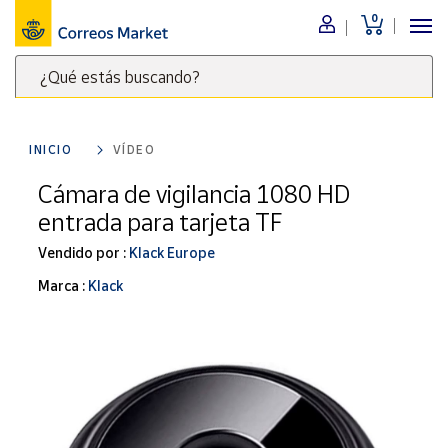
0
Menú
¿Qué estás buscando?
Nuestro
catálogo
Escribe
palabras
INICIO
VÍDEO
clave
Alimentación
para
Cámara de vigilancia 1080 HD
Bebidas
buscar
entrada para tarjeta TF
Ocio y cultura
productos
en
Vendido por :
Klack Europe
Juguetes y
juegos
Correos
Marca :
Klack
Market
Libros y
.
revistas
Merchandising
y regalos
Tienda de
Correos