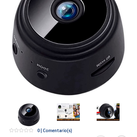
Artesanía
Oficina y
Papelería
Para Canarias,
Ceuta y Melilla
Más
populares
Bono
Cultural
Nuestros
vendedores
Las
novedades
de Correos
Market
0 | Comentario(s)