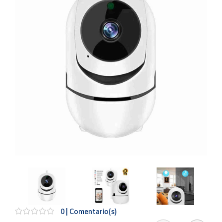
Artesanía
Oficina y
Papelería
Para Canarias,
Ceuta y Melilla
Más
populares
Bono
Cultural
Nuestros
vendedores
Las
novedades
de Correos
Market
0 | Comentario(s)