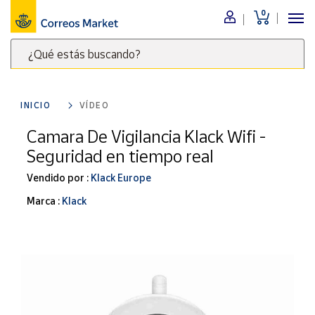
0
Menú
¿Qué estás buscando?
Nuestro
catálogo
Escribe
palabras
INICIO
VÍDEO
clave
Alimentación
para
Camara De Vigilancia Klack Wifi -
Bebidas
buscar
Seguridad en tiempo real
Ocio y cultura
productos
en
Vendido por :
Klack Europe
Juguetes y
juegos
Correos
Marca :
Klack
Market
Libros y
.
revistas
Merchandising
y regalos
Tienda de
Correos