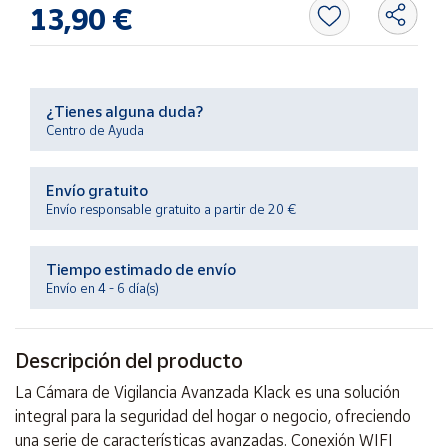
Productos
13,90 €
Solidarios
Ayuda
¿Tienes alguna duda?
Centro de Ayuda
Centro
de ayuda
Envío gratuito
Contacto
Envío responsable gratuito a partir de 20 €
Vendedores
Tiempo estimado de envío
Envío en 4 - 6 día(s)
Mapa de
vendedores
Descripción del producto
Hazte
vendedor
La Cámara de Vigilancia Avanzada Klack es una solución
Área
integral para la seguridad del hogar o negocio, ofreciendo
vendedor
una serie de características avanzadas. Conexión WIFI