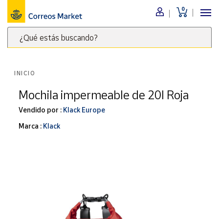
0
Menú
¿Qué estás buscando?
Nuestro
catálogo
Escribe
palabras
INICIO
clave
Alimentación
para
Mochila impermeable de 20l Roja
Bebidas
buscar
Ocio y cultura
Vendido por :
Klack Europe
productos
en
Juguetes y
Marca :
Klack
juegos
Correos
Market
Libros y
.
revistas
Merchandising
y regalos
Tienda de
Correos