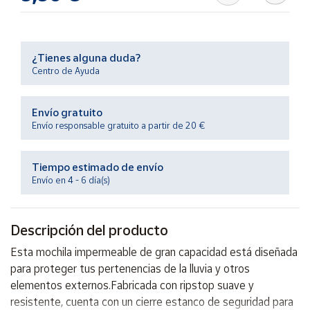
Productos
Solidarios
¿Tienes alguna duda?
Ayuda
Centro de Ayuda
Centro
Envío gratuito
de ayuda
Envío responsable gratuito a partir de 20 €
Contacto
Tiempo estimado de envío
Vendedores
Envío en 4 - 6 día(s)
Mapa de
Descripción del producto
vendedores
Esta mochila impermeable de gran capacidad está diseñada
Hazte
vendedor
para proteger tus pertenencias de la lluvia y otros
elementos externos.Fabricada con ripstop suave y
Área
vendedor
resistente, cuenta con un cierre estanco de seguridad para