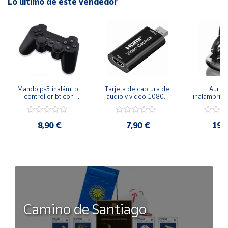
Lo último de este vendedor
Mando ps3 inalám. bt 
Tarjeta de captura de 
Auricu
controller bt con 
audio y vídeo 1080p 
inalámbricos
función sixaxis y doble 
hdmi
conexión 
vibración
manos libre
inal
8,90 €
7,90 €
19,
Camino de Santiago