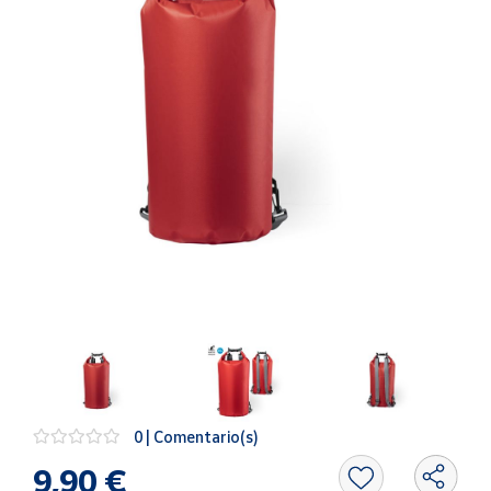
Artesanía
Oficina y
Papelería
Para Canarias,
Ceuta y Melilla
Más
populares
Bono
Cultural
Nuestros
vendedores
Las
novedades
de Correos
0 | Comentario(s)
Market
9,90 €