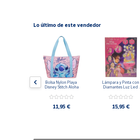
Cuenta
Lo último de este vendedor
Área
cliente
Ubicación
Península
y
ombrilla De 
Bolsa Nylon Playa 
Lámpara y Pinta con 
Baleares
 XL Tortugas 
Disney Stitch Aloha
Diamantes Luz Led 
s 80x35cm
Disney Rapunzel - 
Canarias,
20cm 3 Intensidades
Ceuta y
,95 €
11,95 €
15,95 €
Melilla