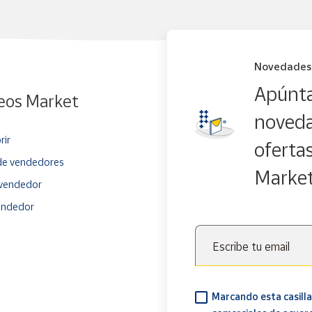
Novedades
Apúnta
eos Market
noveda
rir
oferta
e vendedores
Marke
vendedor
endedor
Escribe tu email
Marcando esta casilla