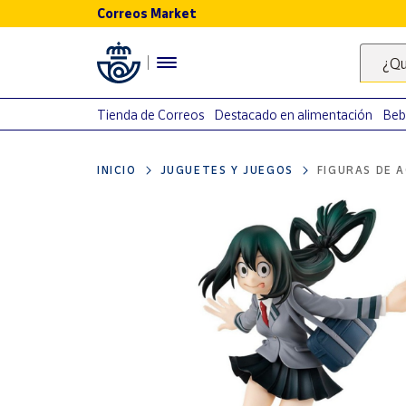
Correos Market
Menú
¿Qu
Nuestro
catálogo
Tienda de Correos
Destacado en alimentación
Beb
Alimentación
INICIO
JUGUETES Y JUEGOS
FIGURAS DE 
Bebidas
Ocio y cultura
Juguetes y
juegos
Libros y
revistas
Merchandising
y regalos
Tienda de
Correos