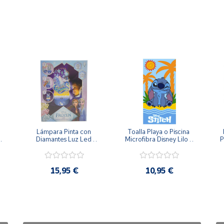
Lámpara Pinta con 
Toalla Playa o Piscina 
Diamantes Luz Led 
Microfibra Disney Lilo y 
P
Disney Frozen Elsa - 
Stitch 140x70cm 
20cm 3 Intensidades
15,95 €
10,95 €