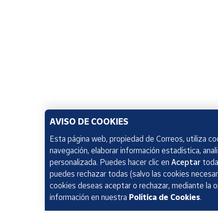
AVISO DE COOKIES
Esta página web, propiedad de Correos, utiliza coo
navegación, elaborar información estadística, anal
personalizada. Puedes hacer clic en
Aceptar
todas
puedes rechazar todas (salvo las cookies necesari
cookies deseas aceptar o rechazar, mediante la 
información en nuestra
Política de Cookies
.