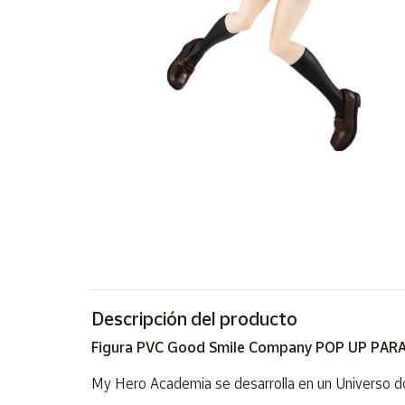
Artesanía
Oficina y
Papelería
Para Canarias,
Ceuta y Melilla
Más
populares
Bono
Cultural
Nuestros
vendedores
Descripción del producto
Las
novedades
Figura PVC Good Smile Company POP UP PARA
de Correos
Market
My Hero Academia se desarrolla en un Universo don