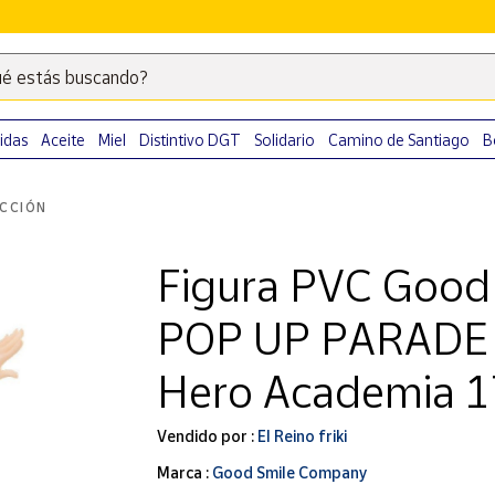
é estás buscando?
Escribe
palabras
clave
idas
Aceite
Miel
Distintivo DGT
Solidario
Camino de Santiago
B
para
buscar
ACCIÓN
productos
en
Figura PVC Good
Correos
Market
POP UP PARADE 
.
Hero Academia 
Vendido por :
El Reino friki
Marca :
Good Smile Company