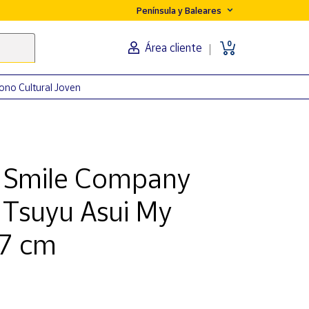
Península y Baleares
0
Área cliente
ono Cultural Joven
 Smile Company
Tsuyu Asui My
17 cm