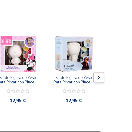
Kit de Figura de Yeso 
Kit de Figura de Yeso 
Kit de Figur
ara Pintar con Pincel y 
Para Pintar con Pincel y 
Para Pintar c
Pinturas de Disney 
Pinturas de Disney Elsa 
Pinturas de
Minnie
Frozen
Cenici
12,95 €
12,95 €
11,9