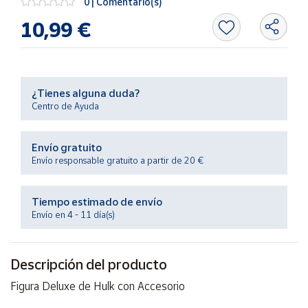
0 | Comentario(s)
Productos
Solidarios
10,99 €
Ayuda
¿Tienes alguna duda?
Centro
Centro de Ayuda
de ayuda
Contacto
Envío gratuito
Envío responsable gratuito a partir de 20 €
Vendedores
Tiempo estimado de envío
Mapa de
Envío en 4 - 11 día(s)
vendedores
Hazte
Descripción del producto
vendedor
Área
Figura Deluxe de Hulk con Accesorio
vendedor