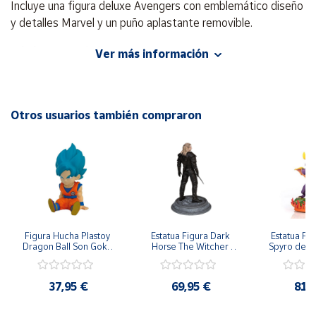
Incluye una figura deluxe Avengers con emblemático diseño
y detalles Marvel y un puño aplastante removible.
Cuenta
Edad recomendada: +4 años
Ver más información
Área
Advertencia de Seguridad
cliente
Peligro de Asfixia: Contiene piezas pequeñas que podrían
Otros usuarios también compraron
provocar asfixia en caso de ​ser ingeridas por el niño/a.
Ubicación
Utilícese bajo la supervisión de un adulto.
Península
y
Baleares
Canarias,
Ceuta y
Figura Hucha Plastoy 
Estatua Figura Dark 
Estatua Firs
Melilla
Dragon Ball Son Goku 
Horse The Witcher 
Spyro del v
Super Saiyan Azul 
Estatua PVC 
Spyro 2 En
17cm
Transformado Geralt 
los tali
24 cm
Fabricada 
37,95 €
69,95 €
81,
cm Li