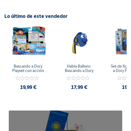
Lo último de este vendedor
Buscando a Dory 
Habla Balleno 
Set de figur
Playset con acción 
Buscando a Dory
a Dory Fin
Camión de Hank color 
Ban
blanco
19,99 €
17,99 €
19,