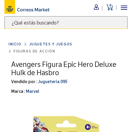
0
Menú
¿Qué estás buscando?
Nuestro
catálogo
Escribe
palabras
INICIO
JUGUETES Y JUEGOS
clave
Alimentación
FIGURAS DE ACCIÓN
para
Bebidas
buscar
Avengers Figura Epic Hero Deluxe
Ocio y cultura
productos
Hulk de Hasbro
en
Juguetes y
juegos
Correos
Vendido por :
Juguetería 095
Market
Libros y
Marca :
Marvel
.
revistas
Merchandising
y regalos
Tienda de
Correos