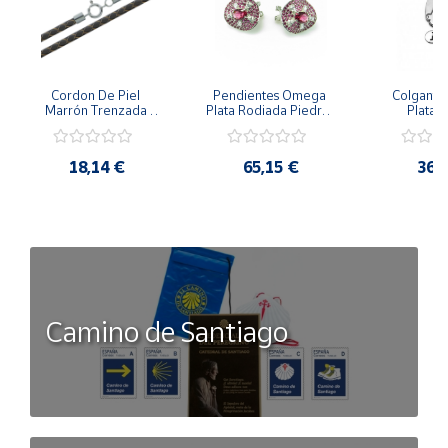
Cordon De Piel 
Pendientes Omega 
Colgante 
Marrón Trenzada 
Plata Rodiada Piedras 
Plata D
4Mm Con Terminal De 
Rosas Con Circonitas
Person
Plata De 45Cm
18,14 €
65,15 €
36,
Camino de Santiago