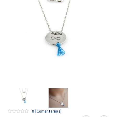
Artesanía
Oficina y
Papelería
Para Canarias,
Ceuta y Melilla
Más
populares
Bono
Cultural
Nuestros
vendedores
Las
novedades
de Correos
Market
0 | Comentario(s)