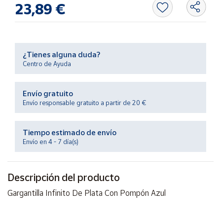
23,89 €
Productos
Solidarios
Ayuda
¿Tienes alguna duda?
Centro de Ayuda
Centro
de ayuda
Envío gratuito
Contacto
Envío responsable gratuito a partir de 20 €
Vendedores
Tiempo estimado de envío
Envío en 4 - 7 día(s)
Mapa de
vendedores
Descripción del producto
Hazte
vendedor
Gargantilla Infinito De Plata Con Pompón Azul
Área
vendedor