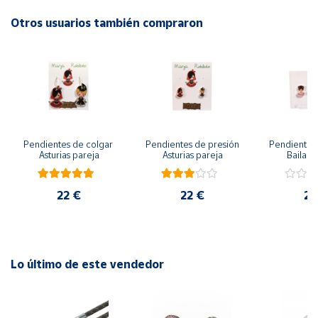
Otros usuarios también compraron
Cuenta
Área
cliente
Ubicación
Pendientes de colgar 
Pendientes de presión 
Pendientes 
Asturias pareja
Asturias pareja
Bailarin
Península
y
Baleares
22 €
22 €
22
Canarias,
Ceuta y
Melilla
Lo último de este vendedor