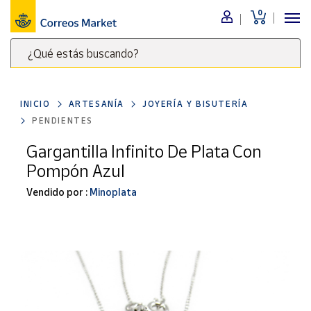
0
Menú
¿Qué estás buscando?
Nuestro
catálogo
Escribe
palabras
INICIO
ARTESANÍA
JOYERÍA Y BISUTERÍA
clave
Alimentación
PENDIENTES
para
Bebidas
buscar
Gargantilla Infinito De Plata Con
Ocio y cultura
productos
Pompón Azul
en
Juguetes y
juegos
Correos
Vendido por :
Minoplata
Market
Libros y
.
revistas
Merchandising
y regalos
Tienda de
Correos