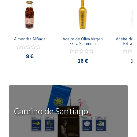
-Mermelada de Cava Brut Nature
Tarritos de 40gr.
Sin Gluten
Almendra Aliñada
Aceite de Oliva Virgen 
Aceite de Ol
Extra Summum 
Extra C
Señorío de Jaime 
Arbe
Rosell
8 €
16 €
11
Camino de Santiago