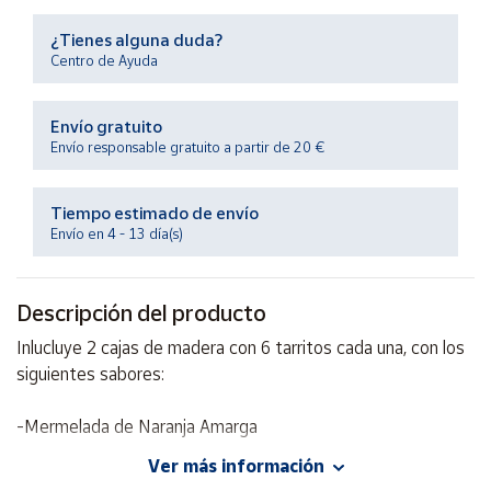
Productos
Solidarios
¿Tienes alguna duda?
Centro de Ayuda
Ayuda
Envío gratuito
Envío responsable gratuito a partir de 20 €
Centro
de ayuda
Tiempo estimado de envío
Contacto
Envío en 4 - 13 día(s)
Vendedores
Descripción del producto
Mapa de
Inlucluye 2 cajas de madera con 6 tarritos cada una, con los
vendedores
siguientes sabores:
Hazte
vendedor
-Mermelada de Naranja Amarga
Área
Ver más información
vendedor
-Mermelada de Fresa