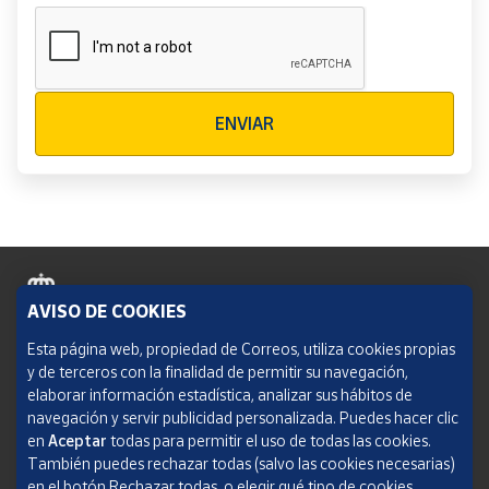
Verificación reCAPTCHA
ENVIAR
AVISO DE COOKIES
Política de cookies
Esta página web, propiedad de Correos, utiliza cookies propias
y de terceros con la finalidad de permitir su navegación,
Aviso legal
elaborar información estadística, analizar sus hábitos de
navegación y servir publicidad personalizada. Puedes hacer clic
Condiciones del servicio
en
Aceptar
todas para permitir el uso de todas las cookies.
También puedes rechazar todas (salvo las cookies necesarias)
Política de Privacidad Web
en el botón Rechazar todas, o elegir qué tipo de cookies