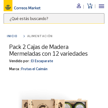
0
Menú
¿Qué estás buscando?
Nuestro
catálogo
Escribe
palabras
INICIO
ALIMENTACIÓN
clave
Alimentación
para
Pack 2 Cajas de Madera
Bebidas
buscar
Mermeladas con 12 variedades
Ocio y cultura
productos
en
Vendido por :
El Escaparate
Juguetes y
juegos
Correos
Marca :
Frutas el Caimán
Market
Libros y
.
revistas
Merchandising
y regalos
Tienda de
Correos