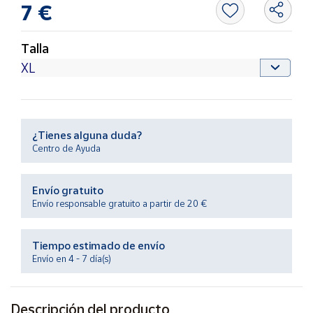
7 €
Productos
Solidarios
Talla
Ayuda
Centro
de ayuda
¿Tienes alguna duda?
Contacto
Centro de Ayuda
Vendedores
Envío gratuito
Envío responsable gratuito a partir de 20 €
Mapa de
vendedores
Tiempo estimado de envío
Hazte
Envío en 4 - 7 día(s)
vendedor
Área
vendedor
Descripción del producto