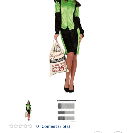
Artesanía
Oficina y
Papelería
Para Canarias,
Ceuta y Melilla
Más
populares
Bono
Cultural
Nuestros
vendedores
Las
novedades
de Correos
Market
0 | Comentario(s)