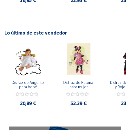
16,95 €
22,95 €
23,
Lo último de este vendedor
Disfraz de Angelito 
Disfraz de Ratona 
Disfraz de N
para bebé
para mujer
y Rojo pa
20,89 €
52,39 €
23,