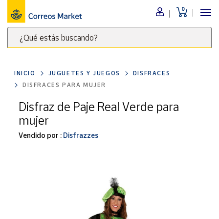
0
Menú
¿Qué estás buscando?
Nuestro
catálogo
Escribe
palabras
INICIO
JUGUETES Y JUEGOS
DISFRACES
clave
Alimentación
DISFRACES PARA MUJER
para
Bebidas
buscar
Disfraz de Paje Real Verde para
Ocio y cultura
productos
mujer
en
Juguetes y
juegos
Correos
Vendido por :
Disfrazzes
Market
Libros y
.
revistas
Merchandising
y regalos
Tienda de
Correos