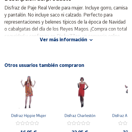
Disfraz de Paje Real Verde para mujer. Incluye gorro, camisa
Cuenta
y pantalón. No incluye saco ni calzado. Perfecto para
representaciones y belenes típicos de la época de Navidad
o cabalgatas del día de los Reyes Magos. ¡Compra con total
Área
cliente
seguridad y confianza en DisfraZZes, un comercio online
Ver más información
que cumple con todas las normativas de la U.E.!
Ubicación
Temática:
Pajes
Celebración:
Navidad
Otros usuarios también compraron
Península
y
Incluye
: Gorro, Camisa y Pantalón
Baleares
No Incluye
: Saco ni Calzado
Canarias,
Ceuta y
Melilla
Disfraz Hippie Mujer
Disfraz Charlestón
Disfraz Arl