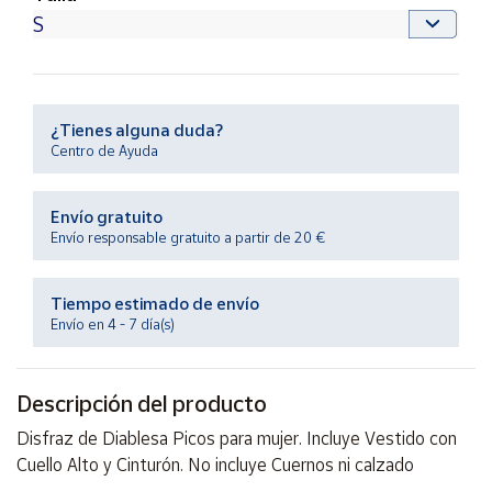
Productos
Solidarios
Ayuda
¿Tienes alguna duda?
Centro de Ayuda
Centro
de ayuda
Contacto
Envío gratuito
Envío responsable gratuito a partir de 20 €
Vendedores
Tiempo estimado de envío
Envío en 4 - 7 día(s)
Mapa de
vendedores
Hazte
Descripción del producto
vendedor
Disfraz de Diablesa Picos para mujer. Incluye Vestido con
Área
Cuello Alto y Cinturón. No incluye Cuernos ni calzado
vendedor