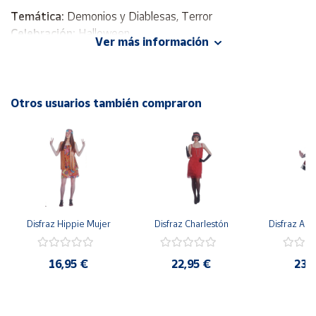
Temática:
Demonios y Diablesas, Terror
Cuenta
Celebración:
Halloween
Ver más información
Incluye
: Vestido con Cuello Alto y Cinturón
Área
No Incluye
: Cuernos ni calzado
cliente
Material:
100% Poliéster
Otros usuarios también compraron
Ubicación
Península
y
Baleares
Canarias,
Disfraz Hippie Mujer
Disfraz Charlestón
Disfraz Arl
Ceuta y
Melilla
16,95 €
22,95 €
23,