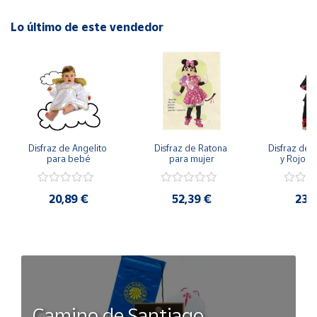
Lo último de este vendedor
Disfraz de Angelito 
Disfraz de Ratona 
Disfraz de N
para bebé
para mujer
y Rojo pa
20,89 €
52,39 €
23,
Camino de Santiago