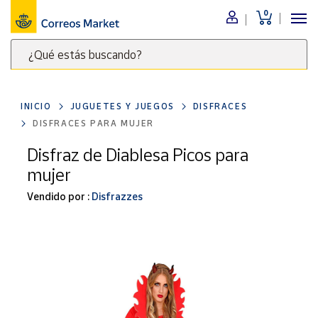
0
Menú
¿Qué estás buscando?
Nuestro
catálogo
Escribe
palabras
INICIO
JUGUETES Y JUEGOS
DISFRACES
clave
Alimentación
DISFRACES PARA MUJER
para
Bebidas
buscar
Disfraz de Diablesa Picos para
Ocio y cultura
productos
mujer
en
Juguetes y
juegos
Correos
Vendido por :
Disfrazzes
Market
Libros y
.
revistas
Merchandising
y regalos
Tienda de
Correos