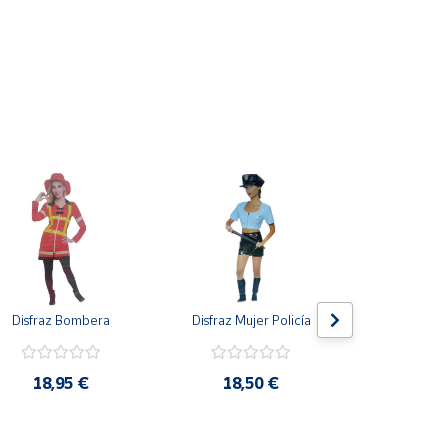
Disfraz Bombera
Disfraz Mujer Policía
Disfraz Con
18,95 €
18,50 €
13,5