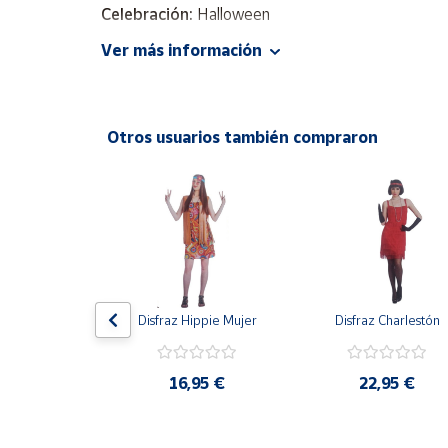
Productos
Celebración:
Halloween
Solidarios
Ver más información
Incluye
: Poncho con capucha
No Incluye
: Pantalón ni calzado
Ayuda
Material:
100% Polyester
Otros usuarios también compraron
Centro
de ayuda
Contacto
Vendedores
Mapa de
de Muñeca 
Disfraz Hippie Mujer
Disfraz Charlestón
vendedores
na Adulto
Hazte
vendedor
16,95 €
22,95 €
,90 €
Área
vendedor