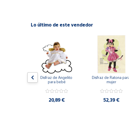
Cuenta
Lo último de este vendedor
Área
cliente
Ubicación
Península
y
de Hulk de 
Disfraz de Angelito 
Disfraz de Ratona para
Baleares
us increíbles 
para bebé
mujer
 para niño
Canarias,
Ceuta y
Melilla
,49 €
20,89 €
52,39 €