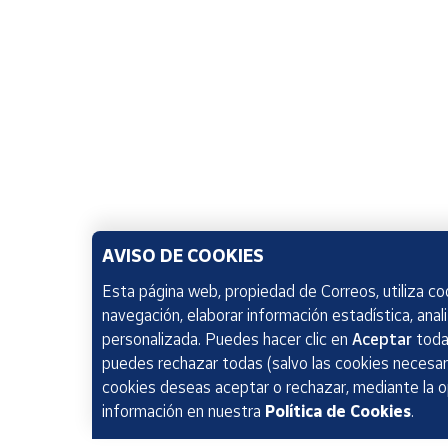
AVISO DE COOKIES
Esta página web, propiedad de Correos, utiliza coo
navegación, elaborar información estadística, anal
personalizada. Puedes hacer clic en
Aceptar
todas
puedes rechazar todas (salvo las cookies necesari
cookies deseas aceptar o rechazar, mediante la 
información en nuestra
Política de Cookies
.