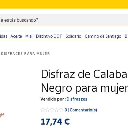
é estás buscando?
Escribe
palabras
clave
idas
Aceite
Miel
Distintivo DGT
Solidario
Camino de Santiago
B
para
buscar
DISFRACES PARA MUJER
productos
en
Disfraz de Calab
Correos
Market
Negro para muje
.
Vendido por :
Disfrazzes
0 | Comentario(s)
17,74 €