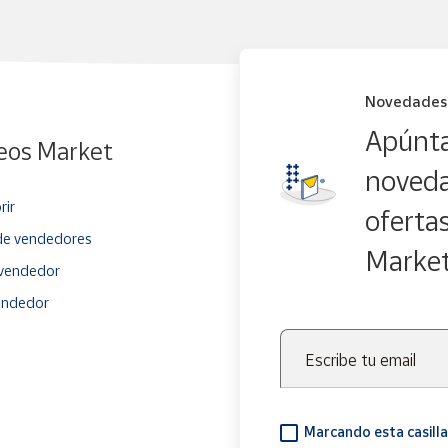
Novedades
Apúnta
eos Market
noveda
rir
oferta
e vendedores
Marke
vendedor
endedor
Escribe tu email
Marcando esta casilla