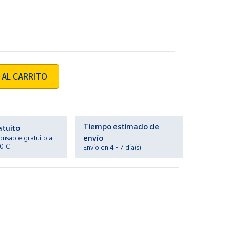
 AL CARRITO
Tiempo estimado de
atuito
envío
onsable gratuito a
20 €
Envío en 4 - 7 día(s)