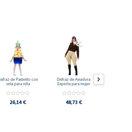
isfraz de Pastelito con 
Disfraz de Aviadora 
Disfraz de Ha
vela para niña
Experta para mujer
Túnica Clas
niñ
26,14 €
48,73 €
28,2