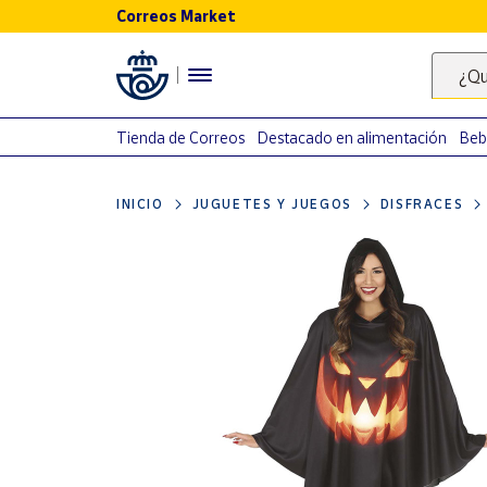
Correos Market
Menú
¿Qu
Nuestro
catálogo
Tienda de Correos
Destacado en alimentación
Beb
Alimentación
INICIO
JUGUETES Y JUEGOS
DISFRACES
Bebidas
Ocio y cultura
Juguetes y
juegos
Libros y
revistas
Merchandising
y regalos
Tienda de
Correos