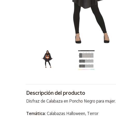
Artesanía
Oficina y
Papelería
Para Canarias,
Ceuta y Melilla
Más
populares
Bono
Cultural
Nuestros
vendedores
Las
Descripción del producto
novedades
de Correos
Disfraz de Calabaza en Poncho Negro para mujer. 
Market
Temática:
Calabazas Halloween, Terror