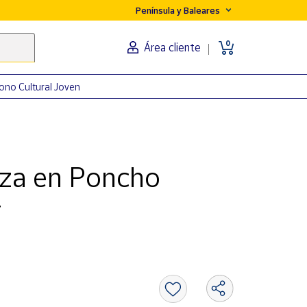
Península y Baleares
0
Área cliente
ono Cultural Joven
aza en Poncho
r