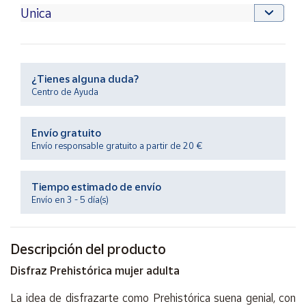
Productos
Solidarios
Ayuda
¿Tienes alguna duda?
Centro de Ayuda
Centro
de ayuda
Envío gratuito
Contacto
Envío responsable gratuito a partir de 20 €
Vendedores
Tiempo estimado de envío
Envío en 3 - 5 día(s)
Mapa de
vendedores
Descripción del producto
Hazte
vendedor
Disfraz Prehistórica mujer adulta
Área
vendedor
La idea de disfrazarte como Prehistórica suena genial, con