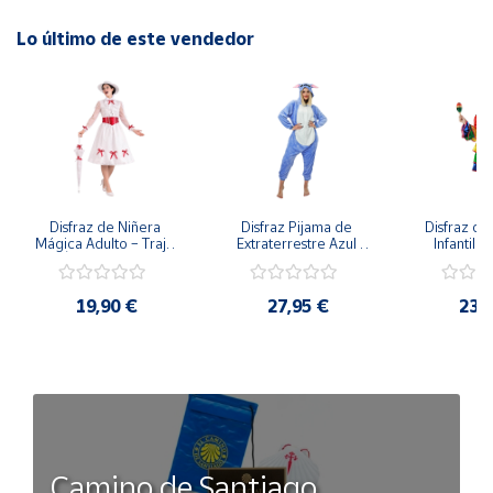
Lo último de este vendedor
Disfraz de Niñera 
Disfraz Pijama de 
Disfraz de 
Mágica Adulto – Traje 
Extraterrestre Azul 
Infantil –
de Época Victoriana 
para Adulto – Mono 
Rumbera 
de Mary Poppins con 
Kigurumi de 
Tropical 
Sombrero y Cinturón 
Alienígena Adorable
Camisa y
19,90 €
27,95 €
23,
(3 Piezas)
Camino de Santiago