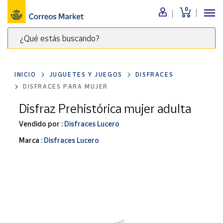
0
Menú
¿Qué estás buscando?
Nuestro
catálogo
Escribe
palabras
INICIO
JUGUETES Y JUEGOS
DISFRACES
clave
Alimentación
DISFRACES PARA MUJER
para
Bebidas
buscar
Disfraz Prehistórica mujer adulta
Ocio y cultura
productos
Vendido por :
Disfraces Lucero
en
Juguetes y
juegos
Correos
Marca :
Disfraces Lucero
Market
Libros y
.
revistas
Merchandising
y regalos
Tienda de
Correos