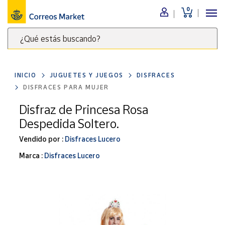
0
Menú
¿Qué estás buscando?
Nuestro
catálogo
Escribe
palabras
INICIO
JUGUETES Y JUEGOS
DISFRACES
clave
Alimentación
DISFRACES PARA MUJER
para
Bebidas
buscar
Disfraz de Princesa Rosa
Ocio y cultura
productos
Despedida Soltero.
en
Juguetes y
juegos
Correos
Vendido por :
Disfraces Lucero
Market
Libros y
Marca :
Disfraces Lucero
.
revistas
Merchandising
y regalos
Tienda de
Correos