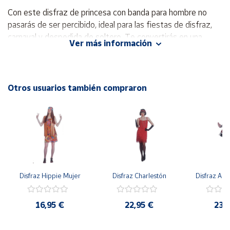
Con este disfraz de princesa con banda para hombre no
Cuenta
pasarás de ser percibido, ideal para las fiestas de disfraz,
carnaval y despedida de soltero. Te convertirás en una
Ver más información
princesa de seguro que encontrarás a tu príncipe azul,
Área
También tenemos complementos como corona, varita
cliente
mágica y mucho más.
Otros usuarios también compraron
Ubicación
Contiene:
Vestido, cinturón y tira.
Península
Nota:
Accesorios y calzado no incluido.
y
Baleares
Canarias,
Ceuta y
Melilla
Disfraz Hippie Mujer
Disfraz Charlestón
Disfraz Arl
16,95 €
22,95 €
23,