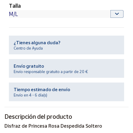
Productos
Talla
Solidarios
Ayuda
¿Tienes alguna duda?
Centro
de ayuda
Centro de Ayuda
Contacto
Envío gratuito
Envío responsable gratuito a partir de 20 €
Vendedores
Tiempo estimado de envío
Mapa de
Envío en 4 - 6 día(s)
vendedores
Hazte
vendedor
Descripción del producto
Área
Disfraz de Princesa Rosa Despedida Soltero
vendedor