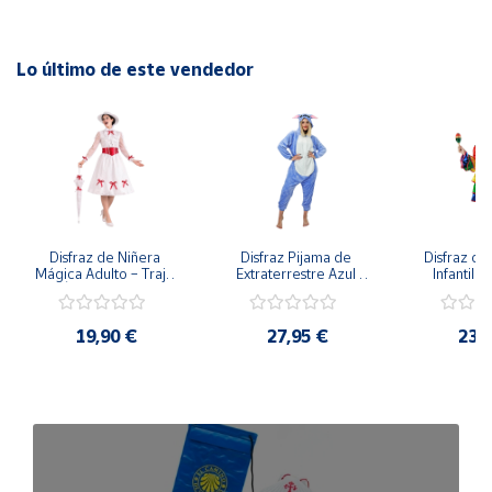
Lo último de este vendedor
Disfraz de Niñera 
Disfraz Pijama de 
Disfraz de 
Mágica Adulto – Traje 
Extraterrestre Azul 
Infantil –
de Época Victoriana 
para Adulto – Mono 
Rumbera 
de Mary Poppins con 
Kigurumi de 
Tropical 
Sombrero y Cinturón 
Alienígena Adorable
Camisa y
19,90 €
27,95 €
23,
(3 Piezas)