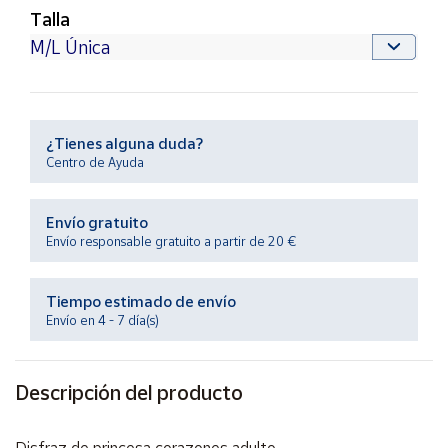
Productos
Talla
Solidarios
Ayuda
¿Tienes alguna duda?
Centro
de ayuda
Centro de Ayuda
Contacto
Envío gratuito
Envío responsable gratuito a partir de 20 €
Vendedores
Tiempo estimado de envío
Mapa de
Envío en 4 - 7 día(s)
vendedores
Hazte
vendedor
Descripción del producto
Área
vendedor