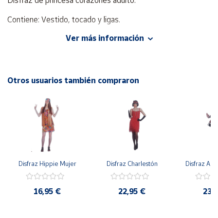
Disfraz de princesa corazones adulto.
Contiene: Vestido, tocado y ligas.
Cuenta
Ver más información
Área
cliente
Otros usuarios también compraron
Ubicación
Península
y
Baleares
Canarias,
Ceuta y
Disfraz Hippie Mujer
Disfraz Charlestón
Disfraz Arl
Melilla
16,95 €
22,95 €
23,