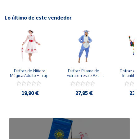
Lo último de este vendedor
Disfraz de Niñera 
Disfraz Pijama de 
Disfraz de 
Mágica Adulto – Traje 
Extraterrestre Azul 
Infantil –
de Época Victoriana 
para Adulto – Mono 
Rumbera 
de Mary Poppins con 
Kigurumi de 
Tropical 
Sombrero y Cinturón 
Alienígena Adorable
Camisa y
19,90 €
27,95 €
23,
(3 Piezas)