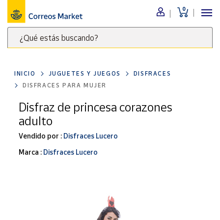
0
Menú
¿Qué estás buscando?
Nuestro
catálogo
Escribe
palabras
INICIO
JUGUETES Y JUEGOS
DISFRACES
clave
Alimentación
DISFRACES PARA MUJER
para
Bebidas
buscar
Disfraz de princesa corazones
Ocio y cultura
productos
adulto
en
Juguetes y
juegos
Correos
Vendido por :
Disfraces Lucero
Market
Libros y
Marca :
Disfraces Lucero
.
revistas
Merchandising
y regalos
Tienda de
Correos