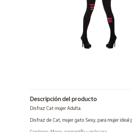
Artesanía
Oficina y
Papelería
Para Canarias,
Ceuta y Melilla
Más
populares
Bono
Cultural
Nuestros
vendedores
Descripción del producto
Las
Disfraz Cat mujer Adulta.
novedades
de Correos
Disfraz de Cat, mujer gato Sexy, para mujer ideal
Market
Contiene: Mono, gargantilla y máscara.