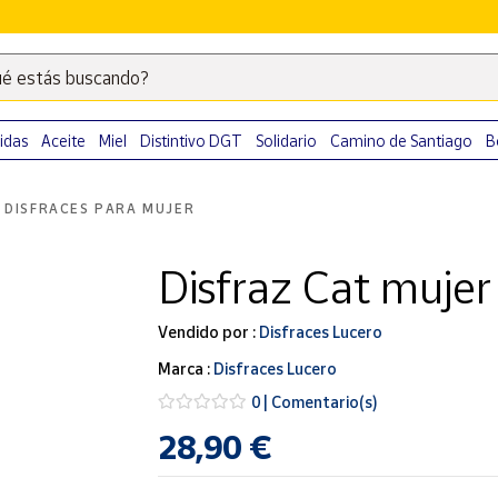
é estás buscando?
Escribe
palabras
clave
idas
Aceite
Miel
Distintivo DGT
Solidario
Camino de Santiago
B
para
buscar
DISFRACES PARA MUJER
productos
en
Disfraz Cat mujer
Correos
Market
.
Vendido por :
Disfraces Lucero
Marca :
Disfraces Lucero
0 | Comentario(s)
28,90 €