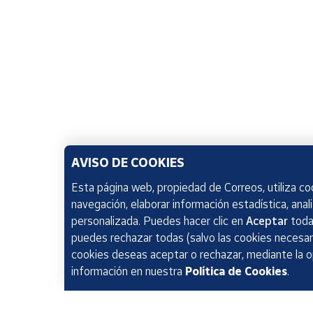
AVISO DE COOKIES
Esta página web, propiedad de Correos, utiliza coo
navegación, elaborar información estadística, anal
personalizada. Puedes hacer clic en
Aceptar
todas
puedes rechazar todas (salvo las cookies necesari
cookies deseas aceptar o rechazar, mediante la 
información en nuestra
Política de Cookies
.