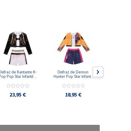
Disfraz de Kantante K-
Disfraz de Demon 
Disfraz de
Pop Pop Star Infantil – 
Hunter Pop Star Infantil 
Clásico con 
Conjunto de 3 Piezas 
– Conjunto Urbano de 
Capa para
para Niña
2 Piezas para Niña
23,95 €
18,95 €
24,9