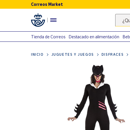
Correos Market
Menú
¿Qu
Nuestro
catálogo
Tienda de Correos
Destacado en alimentación
Beb
Alimentación
INICIO
JUGUETES Y JUEGOS
DISFRACES
Bebidas
Ocio y cultura
Juguetes y
juegos
Libros y
revistas
Merchandising
y regalos
Tienda de
Correos