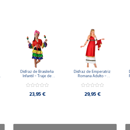
Disfraz de Brasileña 
Disfraz de Emperatriz 
Infantil – Traje de 
Romana Adulto – 
Rumbera y Samba 
Vestido de Diosa con 
a 
Tropical (Falda, Camisa 
Toga y Corona de 
y Pañuelo)
Laurel
23,95 €
29,95 €