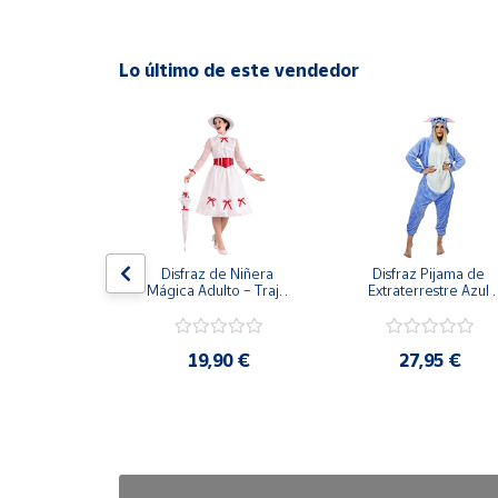
Cuenta
Lo último de este vendedor
Área
cliente
Ubicación
Península
stiza para 
Disfraz de Niñera 
Disfraz Pijama de 
y
dulto
Mágica Adulto – Traje 
Extraterrestre Azul 
Baleares
de Época Victoriana de 
para Adulto – Mono 
Mary Poppins con 
Kigurumi de Alienígen
Canarias,
Sombrero y Cinturón (3 
Adorable
Piezas)
90 €
19,90 €
27,95 €
Ceuta y
Melilla