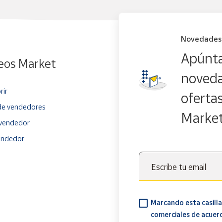
Novedades
Apúnta
eos Market
noveda
rir
oferta
e vendedores
Marke
vendedor
endedor
Escribe tu email
Marcando esta casilla
comerciales de acuer