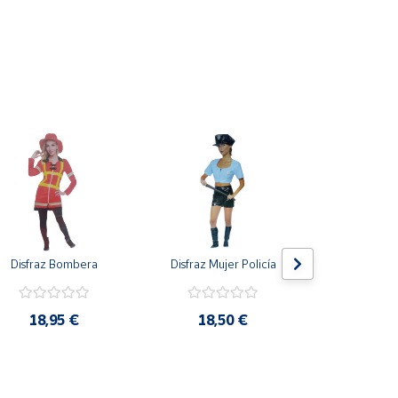
Disfraz Bombera
Disfraz Mujer Policía
Disfraz Con
18,95 €
18,50 €
13,5