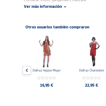
Productos
Ver más información
Solidarios
Disponible en tallas: S, M/L y X/L.
Ayuda
Otros usuarios también compraron
Centro
de ayuda
Contacto
Vendedores
de Muñeca 
Disfraz Hippie Mujer
Disfraz Charlestón
na Adulto
Mapa de
vendedores
16,95 €
22,95 €
Hazte
,90 €
vendedor
Área
vendedor