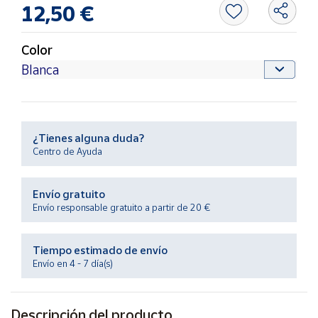
Productos
12,50 €
Solidarios
Color
Ayuda
Centro
de ayuda
¿Tienes alguna duda?
Contacto
Centro de Ayuda
Vendedores
Envío gratuito
Envío responsable gratuito a partir de 20 €
Mapa de
vendedores
Tiempo estimado de envío
Hazte
Envío en 4 - 7 día(s)
vendedor
Área
vendedor
Descripción del producto