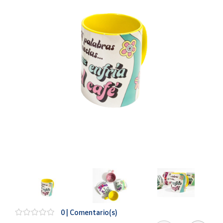
Artesanía
Oficina y
Papelería
Para Canarias,
Ceuta y Melilla
Más
populares
Bono
Cultural
Nuestros
vendedores
Las
novedades
de Correos
Market
0 | Comentario(s)