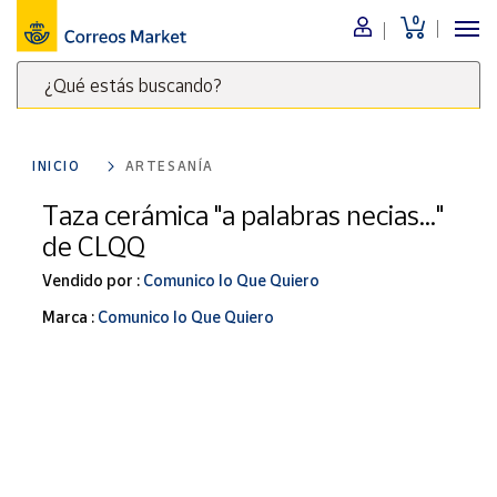
0
Menú
¿Qué estás buscando?
Nuestro
catálogo
Escribe
palabras
INICIO
ARTESANÍA
clave
Alimentación
para
Taza cerámica "a palabras necias..."
Bebidas
buscar
de CLQQ
Ocio y cultura
productos
en
Vendido por :
Comunico lo Que Quiero
Juguetes y
juegos
Correos
Marca :
Comunico lo Que Quiero
Market
Libros y
.
revistas
Merchandising
y regalos
Tienda de
Correos