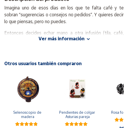
Imagina uno de esos días en los que te falta café y te
Cuenta
sobran “sugerencias o consejos no pedidos”. Y quieres decir
lo que piensas, pero no puedes.
Área
Entonces decides echar mano a otra infusión (tila, café,
cliente
Ver más información
rooibos…). Y lo haces con una taza de cerámica con
capacidad de 350 ml, 7000 gotas en total, con sus sorbos y
Ubicación
suspiros incluidos.
Otros usuarios también compraron
Una taza que además te permite lanzar un mensaje clarito a
Península
tu audiencia: a palabras necias, se me enfría el café.
y
Baleares
No podemos darte paz o paciencia, pero sí la taza que más
Canarias,
mola para llevar al curro, de diseño original made in Spain
Ceuta y
tatuado en cerámica.
Melilla
Nuestro amor por comunicar es tan resistente como la
Selenoscopio de 
Pendientes de colgar 
Rosa forj
impresión mediante sublimación térmica empleada en esta
madera
Asturias pareja
taza.