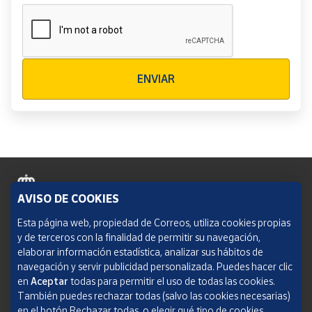
Verificación reCAPTCHA
ENVIAR
AVISO DE COOKIES
Política de cookies
Esta página web, propiedad de Correos, utiliza cookies propias
y de terceros con la finalidad de permitir su navegación,
Aviso legal
elaborar información estadística, analizar sus hábitos de
navegación y servir publicidad personalizada. Puedes hacer clic
Condiciones del servicio
en
Aceptar
todas para permitir el uso de todas las cookies.
También puedes rechazar todas (salvo las cookies necesarias)
Política de Privacidad Web
en el botón Rechazar todas, o elegir qué tipo de cookies