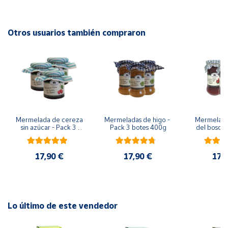
Cuenta
Otros usuarios también compraron
Área
cliente
Ubicación
Mermelada de cereza 
Mermeladas de higo - 
Mermelada 
Península
sin azúcar - Pack 3 
Pack 3 botes 400g
del bosque
y
botes 280 g
botes
Baleares
17,90 €
17,90 €
17,
Canarias,
Ceuta y
Melilla
Lo último de este vendedor