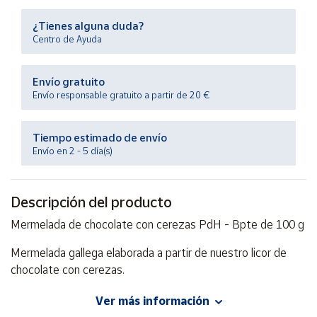
Productos
Solidarios
¿Tienes alguna duda?
Centro de Ayuda
Ayuda
Envío gratuito
Envío responsable gratuito a partir de 20 €
Centro
de ayuda
Tiempo estimado de envío
Contacto
Envío en 2 - 5 día(s)
Vendedores
Descripción del producto
Mapa de
Mermelada de chocolate con cerezas PdH - Bpte de 100 g
vendedores
Mermelada gallega elaborada a partir de nuestro licor de
Hazte
chocolate con cerezas.
vendedor
Área
Bote de 100 g
Ver más información
vendedor