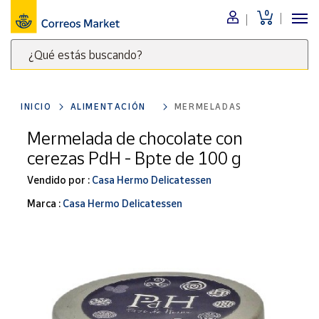
0
Menú
¿Qué estás buscando?
Nuestro
catálogo
Escribe
palabras
INICIO
ALIMENTACIÓN
MERMELADAS
clave
Alimentación
para
Mermelada de chocolate con
Bebidas
buscar
cerezas PdH - Bpte de 100 g
Ocio y cultura
productos
en
Vendido por :
Casa Hermo Delicatessen
Juguetes y
juegos
Correos
Marca :
Casa Hermo Delicatessen
Market
Libros y
.
revistas
Merchandising
y regalos
Tienda de
Correos