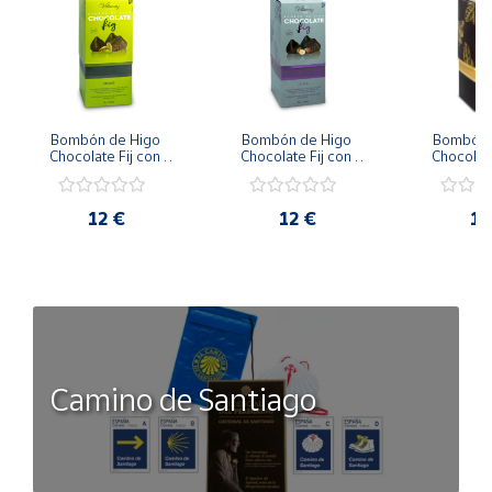
Bombón de Higo 
Bombón de Higo 
Bombón d
Chocolate Fij con 
Chocolate Fij con 
Chocolate
Crema de Pistacho 12 
Crema de Avellana 12 
Praliné Cru
uds / 150 g
uds / 150 g
uds / 
12 €
12 €
12
Camino de Santiago