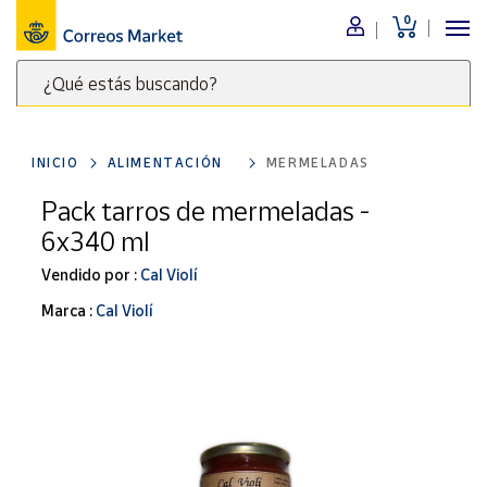
0
Menú
¿Qué estás buscando?
Nuestro
catálogo
Escribe
palabras
INICIO
ALIMENTACIÓN
MERMELADAS
clave
Alimentación
para
Pack tarros de mermeladas -
Bebidas
buscar
6x340 ml
Ocio y cultura
productos
en
Vendido por :
Cal Violí
Juguetes y
juegos
Correos
Marca :
Cal Violí
Market
Libros y
.
revistas
Merchandising
y regalos
Tienda de
Correos