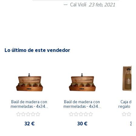
Cal Violí
23 feb, 2021
Lo último de este vendedor
Baúl de madera con 
Baúl de madera con 
Caja de 
mermeladas - 4x340 
mermeladas - 4x340 
regalo de
ml
ml
merme
32 €
30 €
32