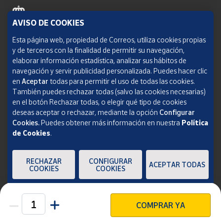
AVISO DE COOKIES
Política de cookies
Esta página web, propiedad de Correos, utiliza cookies propias
y de terceros con la finalidad de permitir su navegación,
Aviso legal
elaborar información estadística, analizar sus hábitos de
navegación y servir publicidad personalizada. Puedes hacer clic
Condiciones del servicio
en
Aceptar
todas para permitir el uso de todas las cookies.
También puedes rechazar todas (salvo las cookies necesarias)
Política de Privacidad Web
en el botón Rechazar todas, o elegir qué tipo de cookies
deseas aceptar o rechazar, mediante la opción
Configurar
Informe de transparencia
Cookies.
Puedes obtener más información en nuestra
Política
SOCIEDAD ESTATAL CORREOS Y TELÉGRAFOS, S.A., S.M.E. Todos los derechos
de Cookies
.
reservados.
RECHAZAR
CONFIGURAR
ACEPTAR TODAS
COOKIES
COOKIES
COMPRAR YA
Unidades