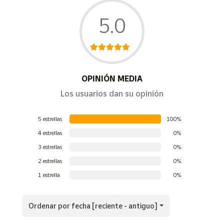
email
market@correos.com
y nos pondremos en
5.0
contacto con el vendedor para comunicárselo
OPINIÓN MEDIA
Los usuarios dan su opinión
5 estrellas
100%
4 estrellas
0%
3 estrellas
0%
2 estrellas
0%
1 estrella
0%
Ordenar por fecha [reciente - antiguo]