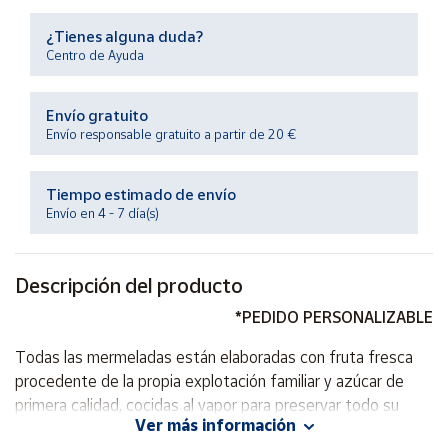
Productos
Solidarios
¿Tienes alguna duda?
Centro de Ayuda
Ayuda
Envío gratuito
Envío responsable gratuito a partir de 20 €
Centro
de ayuda
Tiempo estimado de envío
Contacto
Envío en 4 - 7 día(s)
Vendedores
Descripción del producto
Mapa de
*PEDIDO PERSONALIZABLE
vendedores
Todas las mermeladas están elaboradas con fruta fresca
Hazte
procedente de la propia explotación familiar y azúcar de
vendedor
primera calidad, cocidas al vapor para preservar todo su
Área
Ver más información
sabor, el contenido en fruta es superior al 70 %.
vendedor