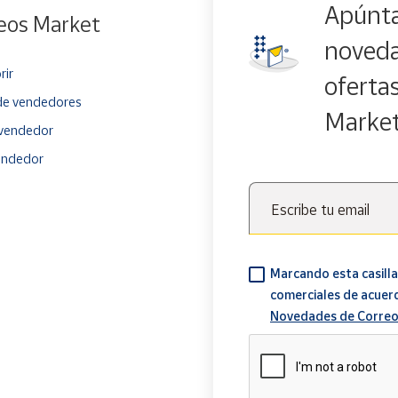
Apúnta
eos Market
noveda
rir
oferta
e vendedores
Marke
vendedor
endedor
Escribe tu email
Marcando esta casilla
comerciales de acuer
Novedades de Correo