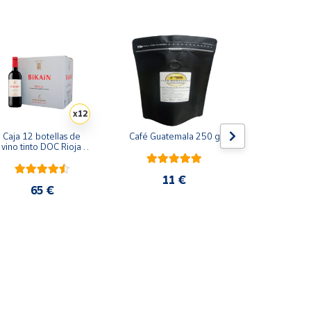
x12
Caja 12 botellas de 
Café Guatemala 250 g
Café Bras
vino tinto DOC Rioja 
2023 - 12 x 75 cl
11 €
10
65 €