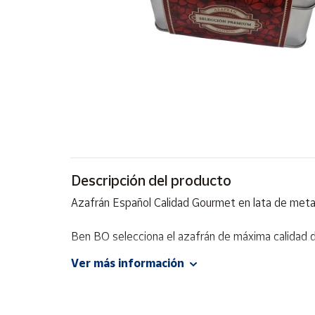
Artesanía
Oficina y
Papelería
Para Canarias,
Ceuta y Melilla
Más
populares
Bono
Descripción del producto
Cultural
Azafrán Español Calidad Gourmet en lata de metal
Nuestros
vendedores
Ben BO selecciona el azafrán de máxima calidad d
Las
novedades
Ver más información
de Correos
Market