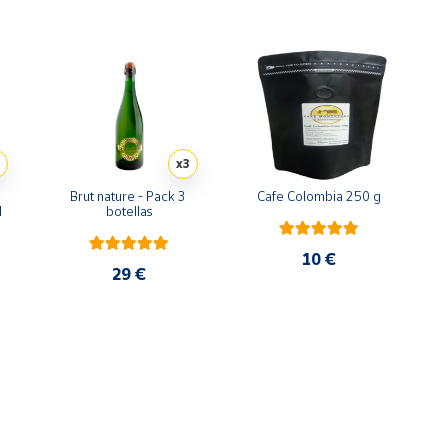
x3
Brut nature - Pack 3 
Cafe Colombia 250 g
l
botellas
10 €
29 €