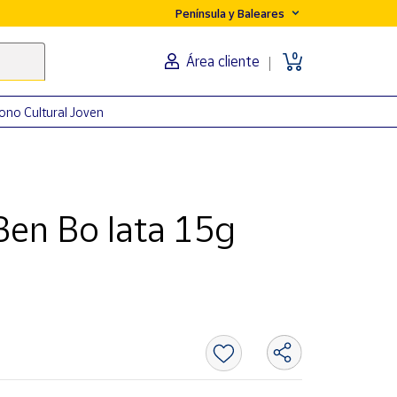
Península y Baleares
0
Área cliente
ono Cultural Joven
Ben Bo lata 15g