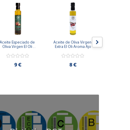
Aceite Especiado de 
Aceite de Oliva Virgen 
Aceite de Ol
Oliva Virgen El Oli 
Extra El Oli Aroma Ajo
Extra Cerami
Campesina
9 €
8 €
19