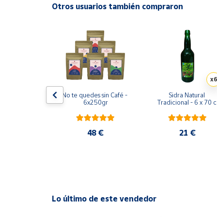
Productos
Otros usuarios también compraron
Solidarios
Ayuda
Centro
de ayuda
x6
Contacto
nidades, 3 
No te quedes sin Café - 
Sidra Natural 
Alto de San 
6x250gr
Tradicional - 6 x 70 c
 3 unidades 
e Vella
Vendedores
,35 €
48 €
21 €
Mapa de
vendedores
Hazte
vendedor
Lo último de este vendedor
Área
vendedor