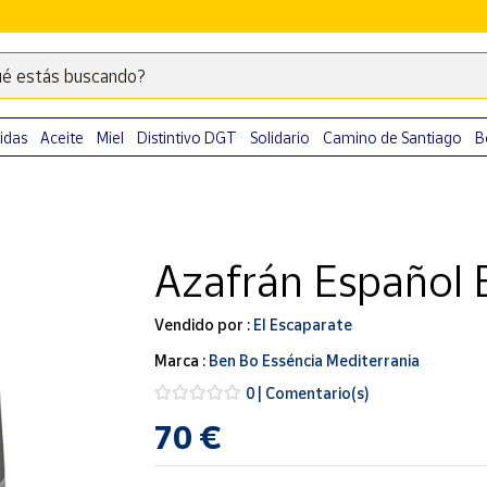
é estás buscando?
Escribe
palabras
clave
idas
Aceite
Miel
Distintivo DGT
Solidario
Camino de Santiago
B
para
buscar
productos
en
Azafrán Español 
Correos
Market
.
Vendido por :
El Escaparate
Marca :
Ben Bo Esséncia Mediterrania
0 | Comentario(s)
70 €