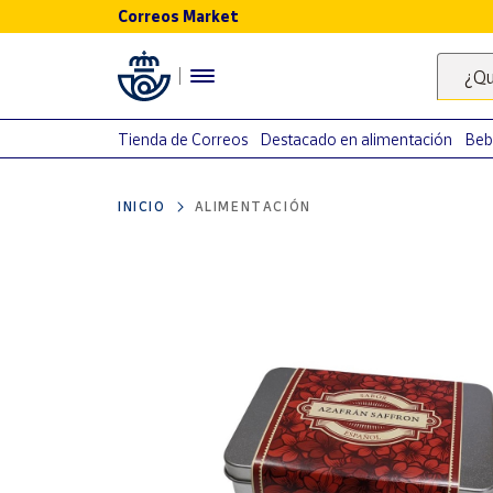
Correos Market
Menú
¿Qu
Nuestro
catálogo
Tienda de Correos
Destacado en alimentación
Beb
Alimentación
INICIO
ALIMENTACIÓN
Bebidas
Ocio y cultura
Juguetes y
juegos
Libros y
revistas
Merchandising
y regalos
Tienda de
Correos