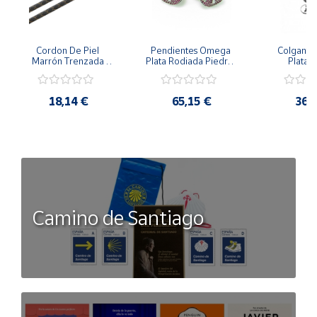
Cordon De Piel 
Pendientes Omega 
Colgante 
Marrón Trenzada 
Plata Rodiada Piedras 
Plata D
4Mm Con Terminal De 
Rosas Con Circonitas
Person
Plata De 45Cm
18,14 €
65,15 €
36,
Camino de Santiago