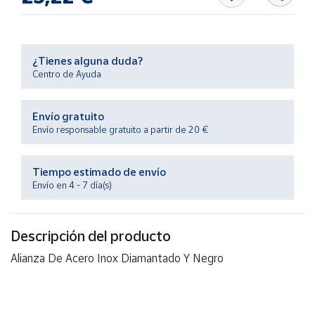
Productos
Solidarios
¿Tienes alguna duda?
Ayuda
Centro de Ayuda
Centro
de ayuda
Envío gratuito
Envío responsable gratuito a partir de 20 €
Contacto
Tiempo estimado de envío
Vendedores
Envío en 4 - 7 día(s)
Mapa de
vendedores
Descripción del producto
Hazte
Alianza De Acero Inox Diamantado Y Negro
vendedor
Área
vendedor