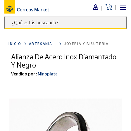
0
Menú
¿Qué estás buscando?
Nuestro
catálogo
Escribe
palabras
INICIO
ARTESANÍA
JOYERÍA Y BISUTERÍA
clave
Alimentación
para
Alianza De Acero Inox Diamantado
Bebidas
buscar
Y Negro
Ocio y cultura
productos
en
Vendido por :
Minoplata
Juguetes y
juegos
Correos
Market
Libros y
.
revistas
Merchandising
y regalos
Tienda de
Correos