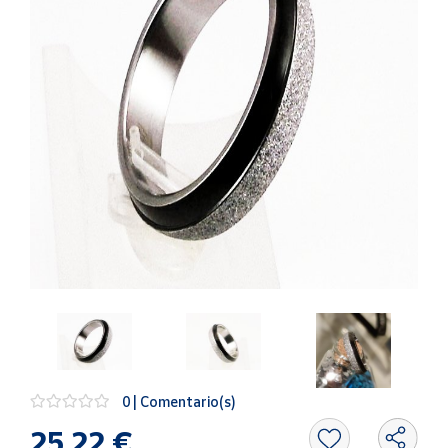
Artesanía
Oficina y
Papelería
Para Canarias,
Ceuta y Melilla
Más
populares
Bono
Cultural
Nuestros
vendedores
Las
novedades
de Correos
0 | Comentario(s)
Market
25,22 €