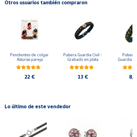
Otros usuarios también compraron
Cuenta
Área
cliente
Pendientes de colgar 
Pulsera Guardia Civil - 
Pulsera 
Ubicación
Asturias pareja
Grabado en plata
Guardia Civ
metopa, pa
y m
Península
22 €
13 €
8,7
y
Baleares
Canarias,
Ceuta y
Melilla
Lo último de este vendedor