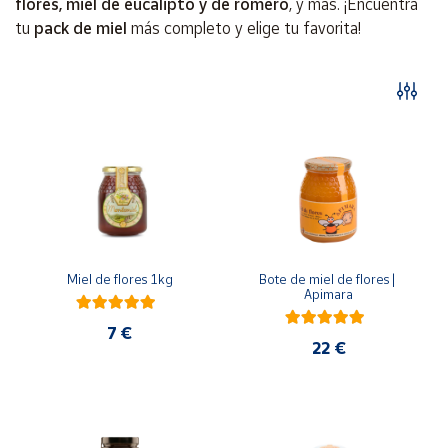
flores, miel de eucalipto y de romero
, y más. ¡Encuentra
Artesanía
tu
pack de miel
más completo y elige tu favorita!
Oficina y
Papelería
Para Canarias,
Ceuta y Melilla
Más
populares
Bono
Cultural
Miel de flores 1kg
Bote de miel de flores | 
Apimara
Nuestros
vendedores
7 €
22 €
Las
novedades
de Correos
Market