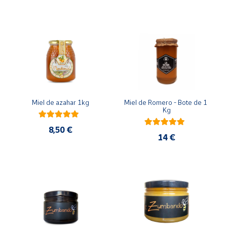
Cuenta
Área
cliente
Ubicación
Miel de azahar 1kg
Miel de Romero - Bote de 1 
Kg
Península
8,50 €
y
14 €
Baleares
Canarias,
Ceuta y
Melilla