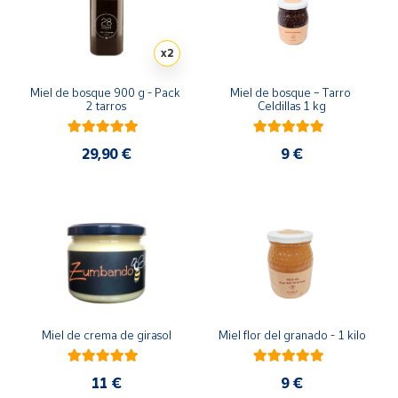
Productos
Solidarios
x2
Ayuda
Miel de bosque 900 g - Pack 
Miel de bosque – Tarro 
2 tarros
Celdillas 1 kg
Centro
de ayuda
29,90 €
9 €
Contacto
Vendedores
Mapa de
vendedores
Hazte
Miel de crema de girasol
Miel flor del granado - 1 kilo
vendedor
Área
11 €
9 €
vendedor