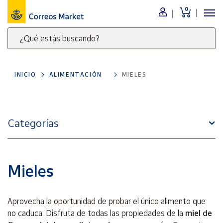
0
Menú
¿Qué estás buscando?
Nuestro
catálogo
Escribe
palabras
INICIO
ALIMENTACIÓN
MIELES
clave
Alimentación
para
Bebidas
buscar
Ocio y cultura
productos
Categorías
en
Juguetes y
juegos
Correos
Market
Libros y
.
revistas
Mieles
Merchandising
y regalos
Aprovecha la oportunidad de probar el único alimento que
Tienda de
no caduca. Disfruta de todas las propiedades de la
miel de
Correos