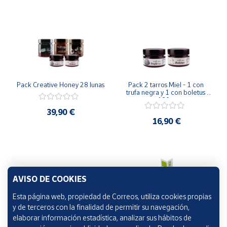
Pack Creative Honey 28 lunas
Pack 2 tarros Miel - 1 con 
trufa negra y 1 con boletus 
180 g
39,90 €
16,90 €
AVISO DE COOKIES
Esta página web, propiedad de Correos, utiliza cookies propias
y de terceros con la finalidad de permitir su navegación,
elaborar información estadística, analizar sus hábitos de
Polen, tarro de 110 g.
Pack Miel Castaño 500 g + 