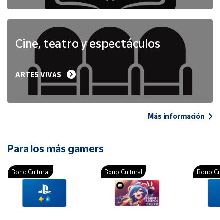
Cine, teatro y espectáculos
ARTES VIVAS
Más información
Para los más gamers
Bono Cultural
Bono Cultural
Bono Cu