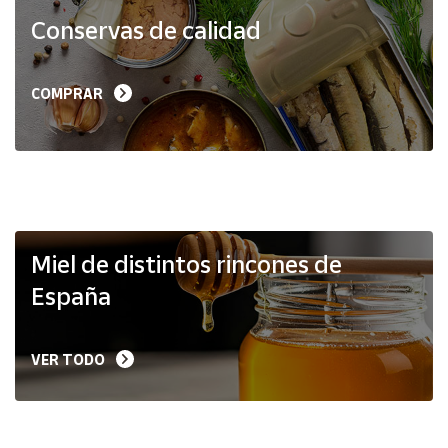
Productos
Conservas de calidad
Solidarios
Ayuda
COMPRAR
Centro
de ayuda
Contacto
Vendedores
Miel de distintos rincones de
España
Mapa de
vendedores
VER TODO
Hazte
vendedor
Área
vendedor