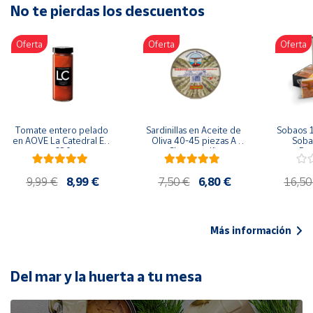
No te pierdas los descuentos
Artesanía
Oficina y
Oferta
Oferta
Oferta
Papelería
Para Canarias,
Ceuta y Melilla
Más
Tomate entero pelado 
Sardinillas en Aceite de 
Sobaos 1
populares
en AOVE La Catedral ER-
Oliva 40-45 piezas A 
Sobao
630
Churrusquiña
Paq
Bono
9,99 €
8,99 €
7,50 €
6,80 €
16,50
Cultural
Nuestros
vendedores
Más información
Las
novedades
de Correos
Del mar y la huerta a tu mesa
Market