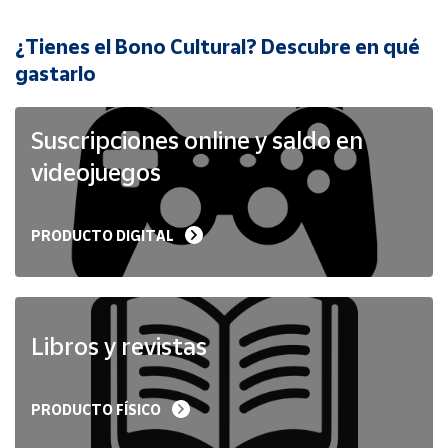
¿Tienes el Bono Cultural? Descubre en qué
Cuenta
gastarlo
Área
cliente
Suscripciones online y saldo en
videojuegos
Ubicación
PRODUCTO DIGITAL
Península
y
Baleares
Canarias,
Ceuta y
Libros y revistas
Melilla
PRODUCTO FÍSICO