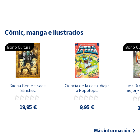
Cómic, manga e ilustrados
Bono Cultural
Bono Cu
Buena Gente - Isaac 
Ciencia de la caca: Viaje 
Juez Dr
Sánchez
a Popotopía
mejor - 
Ar
19,95 €
9,95 €
2
Más información