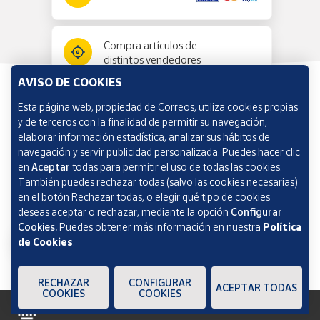
Compra artículos de
distintos vendedores
AVISO DE COOKIES
Esta página web, propiedad de Correos, utiliza cookies propias
Información y ayuda
y de terceros con la finalidad de permitir su navegación,
elaborar información estadística, analizar sus hábitos de
navegación y servir publicidad personalizada. Puedes hacer clic
Correos Market
en
Aceptar
todas para permitir el uso de todas las cookies.
También puedes rechazar todas (salvo las cookies necesarias)
en el botón Rechazar todas, o elegir qué tipo de cookies
deseas aceptar o rechazar, mediante la opción
Configurar
Cookies.
Puedes obtener más información en nuestra
Política
de Cookies
.
RECHAZAR
CONFIGURAR
ACEPTAR TODAS
COOKIES
COOKIES