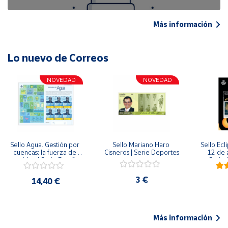
Más información
Lo nuevo de Correos
NOVEDAD
NOVEDAD
Sello Agua. Gestión por 
Sello Mariano Haro 
Sello Ecl
cuencas: la fuerza de 
Cisneros | Serie Deportes
12 de 
una idea.| Serie España 
Serie C
ES| Pliego Premium
3 €
14,40 €
Más información