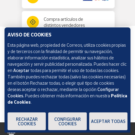
Compra artículos de
distintos vendedores
AVISO DE COOKIES
Esta página web, propiedad de Correos, utiliza cookies propias
Información y ayuda
y de terceros con la finalidad de permitir su navegación,
elaborar información estadística, analizar sus hábitos de
navegación y servir publicidad personalizada. Puedes hacer clic
Correos Market
en
Aceptar
todas para permitir el uso de todas las cookies.
También puedes rechazar todas (salvo las cookies necesarias)
en el botón Rechazar todas, o elegir qué tipo de cookies
deseas aceptar o rechazar, mediante la opción
Configurar
Cookies.
Puedes obtener más información en nuestra
Política
de Cookies
.
RECHAZAR
CONFIGURAR
ACEPTAR TODAS
COOKIES
COOKIES