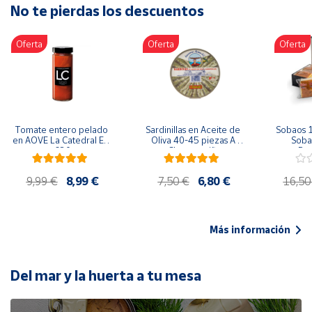
No te pierdas los descuentos
Artesanía
Oficina y
Oferta
Oferta
Oferta
Papelería
Para Canarias,
Ceuta y Melilla
Más
Tomate entero pelado 
Sardinillas en Aceite de 
Sobaos 1
populares
en AOVE La Catedral ER-
Oliva 40-45 piezas A 
Sobao
630
Churrusquiña
Paq
Bono
9,99 €
8,99 €
7,50 €
6,80 €
16,50
Cultural
Nuestros
vendedores
Más información
Las
novedades
de Correos
Del mar y la huerta a tu mesa
Market