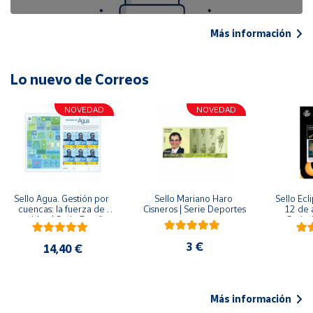
Más información
Lo nuevo de Correos
NOVEDAD
NOVEDAD
Sello Agua. Gestión por 
Sello Mariano Haro 
Sello Ecl
cuencas: la fuerza de 
Cisneros | Serie Deportes
12 de 
una idea.| Serie España 
Serie C
ES| Pliego Premium
3 €
14,40 €
Más información