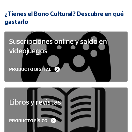
¿Tienes el Bono Cultural? Descubre en qué
Cuenta
gastarlo
Área
cliente
Suscripciones online y saldo en
videojuegos
Ubicación
PRODUCTO DIGITAL
Península
y
Baleares
Canarias,
Ceuta y
Libros y revistas
Melilla
PRODUCTO FÍSICO