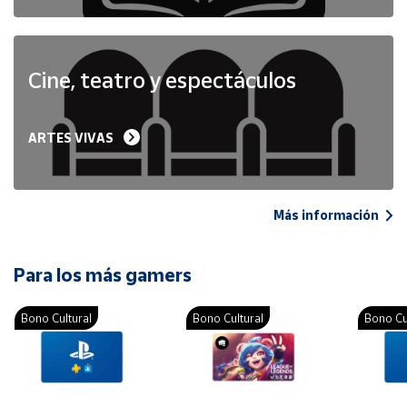
Cine, teatro y espectáculos
ARTES VIVAS
Más información
Para los más gamers
Bono Cultural
Bono Cultural
Bono Cu