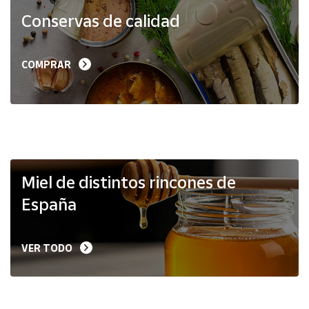
Productos
Conservas de calidad
Solidarios
Ayuda
COMPRAR
Centro
de ayuda
Contacto
Vendedores
Miel de distintos rincones de
España
Mapa de
vendedores
VER TODO
Hazte
vendedor
Área
vendedor