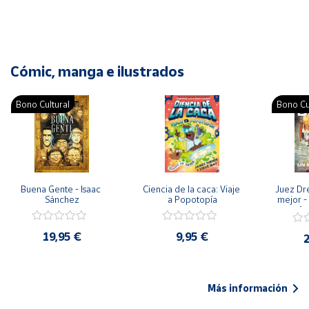
Cómic, manga e ilustrados
Bono Cultural
Bono Cu
Buena Gente - Isaac 
Ciencia de la caca: Viaje 
Juez Dr
Sánchez
a Popotopía
mejor - 
Ar
19,95 €
9,95 €
2
Más información