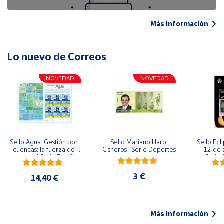
Más información
Lo nuevo de Correos
NOVEDAD
NOVEDAD
Sello Agua. Gestión por 
Sello Mariano Haro 
Sello Ecl
cuencas: la fuerza de 
Cisneros | Serie Deportes
12 de 
una idea.| Serie España 
Serie C
ES| Pliego Premium
3 €
14,40 €
Más información