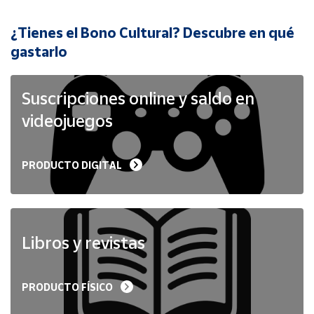
¿Tienes el Bono Cultural? Descubre en qué
Cuenta
gastarlo
Área
cliente
Suscripciones online y saldo en
videojuegos
Ubicación
PRODUCTO DIGITAL
Península
y
Baleares
Canarias,
Ceuta y
Libros y revistas
Melilla
PRODUCTO FÍSICO