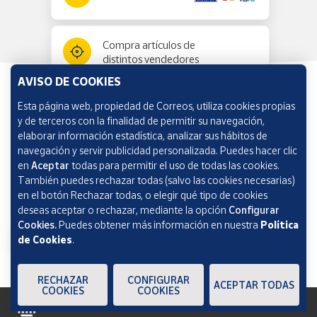
Compra artículos de
distintos vendedores
AVISO DE COOKIES
Esta página web, propiedad de Correos, utiliza cookies propias
Información y ayuda
y de terceros con la finalidad de permitir su navegación,
elaborar información estadística, analizar sus hábitos de
navegación y servir publicidad personalizada. Puedes hacer clic
Correos Market
en
Aceptar
todas para permitir el uso de todas las cookies.
También puedes rechazar todas (salvo las cookies necesarias)
en el botón Rechazar todas, o elegir qué tipo de cookies
deseas aceptar o rechazar, mediante la opción
Configurar
Cookies.
Puedes obtener más información en nuestra
Política
de Cookies
.
RECHAZAR
CONFIGURAR
ACEPTAR TODAS
COOKIES
COOKIES