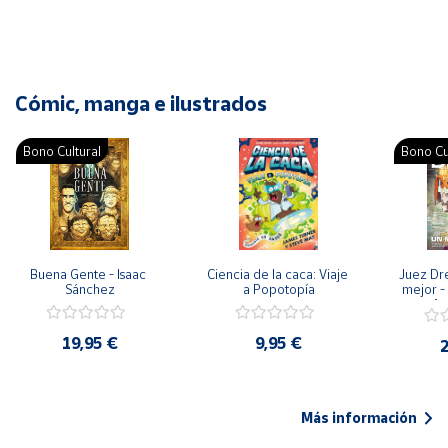
Cómic, manga e ilustrados
Bono Cultural
Bono Cu
Buena Gente - Isaac 
Ciencia de la caca: Viaje 
Juez Dr
Sánchez
a Popotopía
mejor - 
Ar
19,95 €
9,95 €
2
Más información