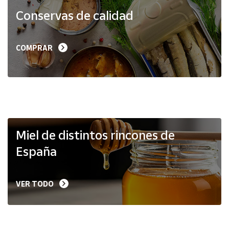
Productos
Conservas de calidad
Solidarios
Ayuda
COMPRAR
Centro
de ayuda
Contacto
Vendedores
Miel de distintos rincones de
España
Mapa de
vendedores
VER TODO
Hazte
vendedor
Área
vendedor