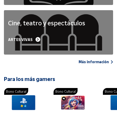
Cine, teatro y espectáculos
ARTES VIVAS
Más información
Para los más gamers
Bono Cultural
Bono Cultural
Bono Cu