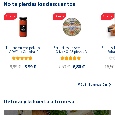
No te pierdas los descuentos
Artesanía
Oficina y
Oferta
Oferta
Oferta
Papelería
Para Canarias,
Ceuta y Melilla
Más
Tomate entero pelado 
Sardinillas en Aceite de 
Sobaos 1
populares
en AOVE La Catedral ER-
Oliva 40-45 piezas A 
Sobao
630
Churrusquiña
Paq
Bono
9,99 €
8,99 €
7,50 €
6,80 €
16,50
Cultural
Nuestros
vendedores
Más información
Las
novedades
de Correos
Del mar y la huerta a tu mesa
Market