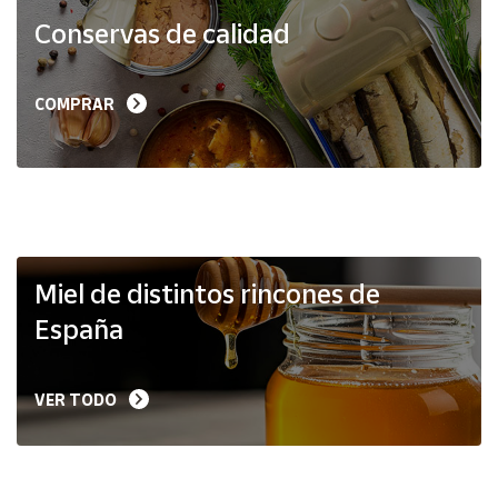
Productos
Conservas de calidad
Solidarios
Ayuda
COMPRAR
Centro
de ayuda
Contacto
Vendedores
Miel de distintos rincones de
España
Mapa de
vendedores
VER TODO
Hazte
vendedor
Área
vendedor