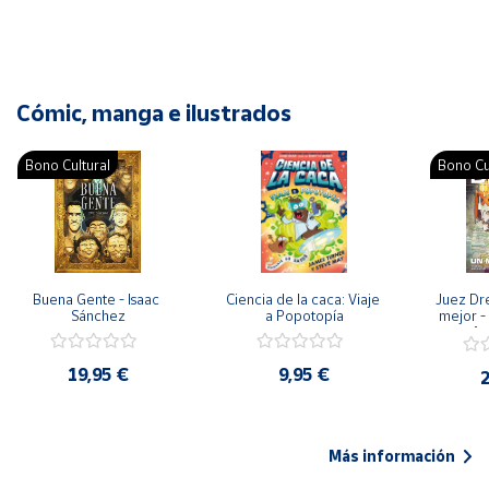
Cómic, manga e ilustrados
Bono Cultural
Bono Cu
Buena Gente - Isaac 
Ciencia de la caca: Viaje 
Juez Dr
Sánchez
a Popotopía
mejor - 
Ar
19,95 €
9,95 €
2
Más información