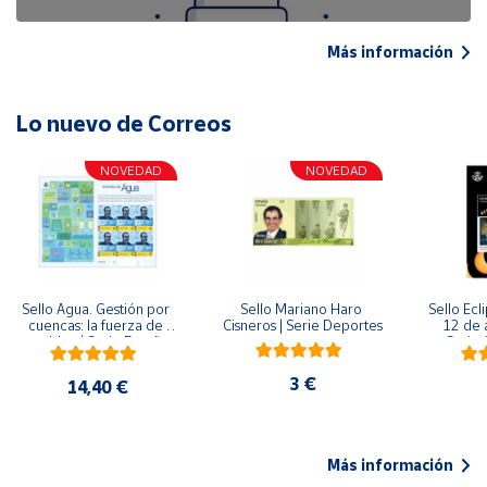
Más información
Lo nuevo de Correos
NOVEDAD
NOVEDAD
Sello Agua. Gestión por 
Sello Mariano Haro 
Sello Ecl
cuencas: la fuerza de 
Cisneros | Serie Deportes
12 de 
una idea.| Serie España 
Serie C
ES| Pliego Premium
3 €
14,40 €
Más información