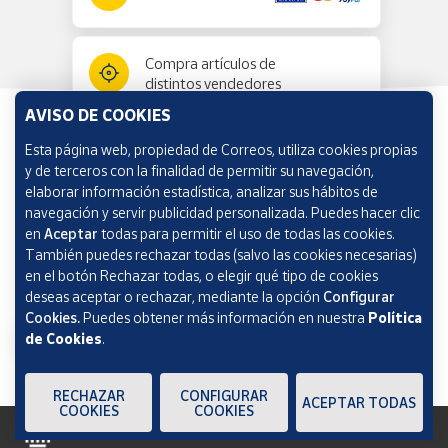
Compra artículos de
distintos vendedores
AVISO DE COOKIES
Esta página web, propiedad de Correos, utiliza cookies propias
Información y ayuda
y de terceros con la finalidad de permitir su navegación,
elaborar información estadística, analizar sus hábitos de
navegación y servir publicidad personalizada. Puedes hacer clic
Correos Market
en
Aceptar
todas para permitir el uso de todas las cookies.
También puedes rechazar todas (salvo las cookies necesarias)
en el botón Rechazar todas, o elegir qué tipo de cookies
deseas aceptar o rechazar, mediante la opción
Configurar
Cookies.
Puedes obtener más información en nuestra
Política
de Cookies
.
RECHAZAR
CONFIGURAR
ACEPTAR TODAS
COOKIES
COOKIES