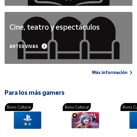
Cine, teatro y espectáculos
ARTES VIVAS
Más información
Para los más gamers
Bono Cultural
Bono Cultural
Bono Cu