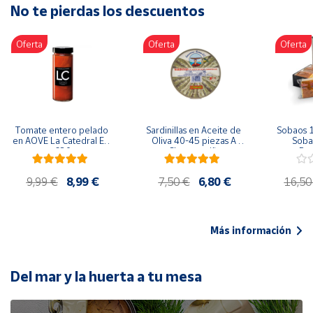
No te pierdas los descuentos
Artesanía
Oficina y
Oferta
Oferta
Oferta
Papelería
Para Canarias,
Ceuta y Melilla
Más
Tomate entero pelado 
Sardinillas en Aceite de 
Sobaos 1
populares
en AOVE La Catedral ER-
Oliva 40-45 piezas A 
Sobao
630
Churrusquiña
Paq
Bono
9,99 €
8,99 €
7,50 €
6,80 €
16,50
Cultural
Nuestros
vendedores
Más información
Las
novedades
de Correos
Del mar y la huerta a tu mesa
Market