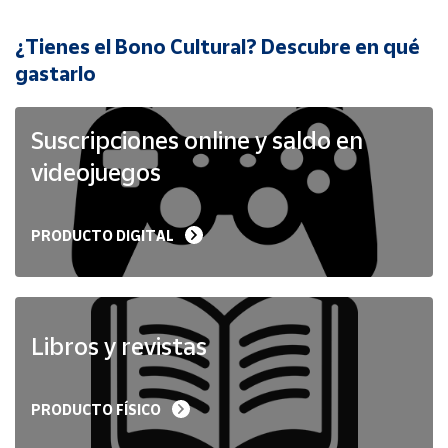
¿Tienes el Bono Cultural? Descubre en qué
Cuenta
gastarlo
Área
cliente
Suscripciones online y saldo en
videojuegos
Ubicación
PRODUCTO DIGITAL
Península
y
Baleares
Canarias,
Ceuta y
Libros y revistas
Melilla
PRODUCTO FÍSICO