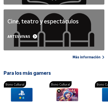
Cine, teatro y espectáculos
ARTES VIVAS
Más información
Para los más gamers
Bono Cultural
Bono Cultural
Bono Cu