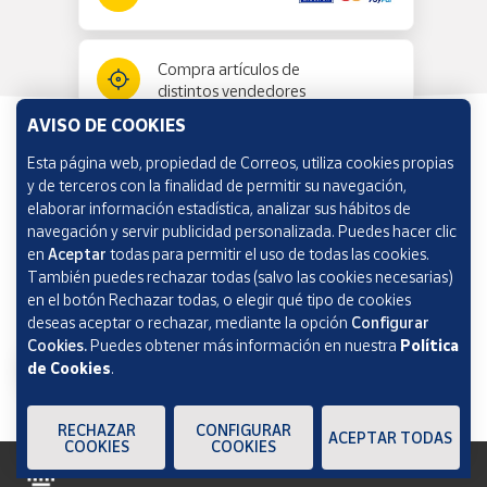
Compra artículos de
distintos vendedores
AVISO DE COOKIES
Esta página web, propiedad de Correos, utiliza cookies propias
Información y ayuda
y de terceros con la finalidad de permitir su navegación,
elaborar información estadística, analizar sus hábitos de
navegación y servir publicidad personalizada. Puedes hacer clic
Correos Market
en
Aceptar
todas para permitir el uso de todas las cookies.
También puedes rechazar todas (salvo las cookies necesarias)
en el botón Rechazar todas, o elegir qué tipo de cookies
deseas aceptar o rechazar, mediante la opción
Configurar
Cookies.
Puedes obtener más información en nuestra
Política
de Cookies
.
RECHAZAR
CONFIGURAR
ACEPTAR TODAS
COOKIES
COOKIES