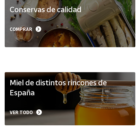
Productos
Conservas de calidad
Solidarios
Ayuda
COMPRAR
Centro
de ayuda
Contacto
Vendedores
Miel de distintos rincones de
España
Mapa de
vendedores
VER TODO
Hazte
vendedor
Área
vendedor