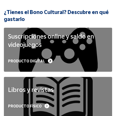
¿Tienes el Bono Cultural? Descubre en qué
Cuenta
gastarlo
Área
cliente
Suscripciones online y saldo en
videojuegos
Ubicación
PRODUCTO DIGITAL
Península
y
Baleares
Canarias,
Ceuta y
Libros y revistas
Melilla
PRODUCTO FÍSICO