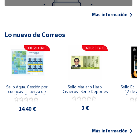
Más información
Lo nuevo de Correos
NOVEDAD
NOVEDAD
Sello Agua. Gestión por 
Sello Mariano Haro 
Sello Ecl
cuencas: la fuerza de 
Cisneros | Serie Deportes
12 de 
una idea.| Serie España 
Serie C
ES| Pliego Premium
3 €
14,40 €
Más información