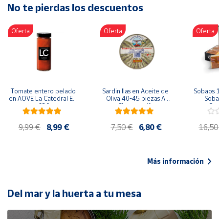
No te pierdas los descuentos
Artesanía
Oficina y
Oferta
Oferta
Oferta
Papelería
Para Canarias,
Ceuta y Melilla
Más
Tomate entero pelado 
Sardinillas en Aceite de 
Sobaos 1
populares
en AOVE La Catedral ER-
Oliva 40-45 piezas A 
Sobao
630
Churrusquiña
Paq
Bono
9,99 €
8,99 €
7,50 €
6,80 €
16,50
Cultural
Nuestros
vendedores
Más información
Las
novedades
de Correos
Del mar y la huerta a tu mesa
Market