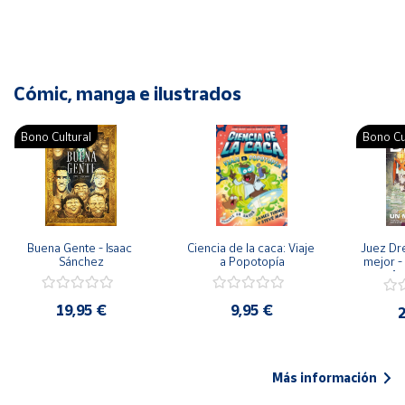
Cómic, manga e ilustrados
Bono Cultural
Bono Cu
Buena Gente - Isaac 
Ciencia de la caca: Viaje 
Juez Dr
Sánchez
a Popotopía
mejor - 
Ar
19,95 €
9,95 €
2
Más información