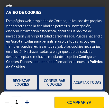
AVISO DE COOKIES
Política de cookies
Esta página web, propiedad de Correos, utiliza cookies propias
y de terceros con la finalidad de permitir su navegación,
Aviso legal
elaborar información estadística, analizar sus hábitos de
navegación y servir publicidad personalizada. Puedes hacer clic
Condiciones del servicio
en
Aceptar
todas para permitir el uso de todas las cookies.
También puedes rechazar todas (salvo las cookies necesarias)
Política de Privacidad Web
en el botón Rechazar todas, o elegir qué tipo de cookies
deseas aceptar o rechazar, mediante la opción
Configurar
Informe de transparencia
Cookies.
Puedes obtener más información en nuestra
Política
de Cookies
.
SOCIEDAD ESTATAL CORREOS Y TELÉGRAFOS, S.A., S.M.E. Todos los derechos
reservados.
RECHAZAR
CONFIGURAR
ACEPTAR TODAS
COOKIES
COOKIES
COMPRAR YA
Unidades