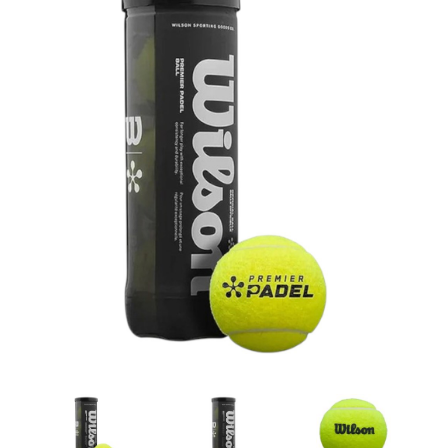
Artesanía
Oficina y
Papelería
Para Canarias,
Ceuta y Melilla
Más
populares
Bono
Cultural
Nuestros
vendedores
Las
novedades
de Correos
Market