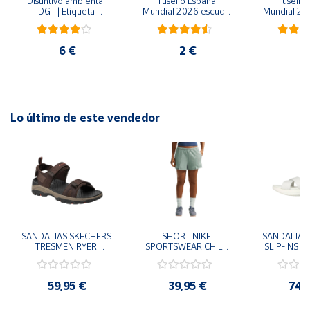
Distintivo ambiental 
Tusello España 
Tusello 
DGT | Etiqueta 
Mundial 2026 escudo 
Mundial 20
ambiental oficial
blanco
ro
6 €
2 €
2
Lo último de este vendedor
SANDALIAS SKECHERS 
SHORT NIKE 
SANDALIAS 
TRESMEN RYER 
SPORTSWEAR CHILL 
SLIP-INS U
MARRON CHOCOLATE 
TERRY VERDE II3980-
3.0 NEVER
205112-CHOC 
006 PANTALONES 
BLANCO
HOMBRE SANDALIAS 
CORTOS MUJER
119975
59,95 €
39,95 €
74,
COMODAS
SANDALIAS
MU