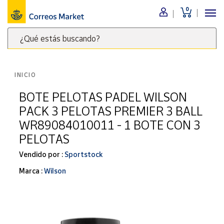
0
Menú
¿Qué estás buscando?
Nuestro
catálogo
Escribe
palabras
INICIO
clave
Alimentación
para
BOTE PELOTAS PADEL WILSON
Bebidas
buscar
PACK 3 PELOTAS PREMIER 3 BALL
Ocio y cultura
productos
WR89084010011 - 1 BOTE CON 3
en
Juguetes y
PELOTAS
juegos
Correos
Market
Libros y
Vendido por :
Sportstock
.
revistas
Marca :
Wilson
Merchandising
y regalos
Tienda de
Correos