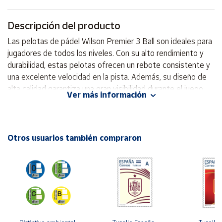
Cuenta
Descripción del producto
Las pelotas de pádel Wilson Premier 3 Ball son ideales para
Área
jugadores de todos los niveles. Con su alto rendimiento y
cliente
durabilidad, estas pelotas ofrecen un rebote consistente y
una excelente velocidad en la pista. Además, su diseño de
alta calidad garantiza una gran visibilidad durante el juego.
Ubicación
Ver más información
¡Hazte con las Wilson Premier 3 Ball y mejora tu
rendimiento en cada partido de pádel! ¡Consíguelas ahora y
Península
disfruta de una gran experiencia en la pista! ¡Potencia tu
y
Baleares
juego con las pelotas de pádel Wilson Premier 3 Ball! New
Otros usuarios también compraron
Dura-Weave Felt: Proporciona durabilidad y un rendimiento
Canarias,
consistente. HiVis Colors: Mejora la visibilidad en diversas
Ceuta y
Melilla
condiciones de juego. Pelotas Oficiales de Premier Padel:
Garantía de calidad y rendimiento superior.