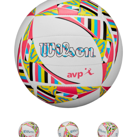
Artesanía
Oficina y
Papelería
Para Canarias,
Ceuta y Melilla
Más
populares
Bono
Cultural
Nuestros
vendedores
Las
novedades
de Correos
Market