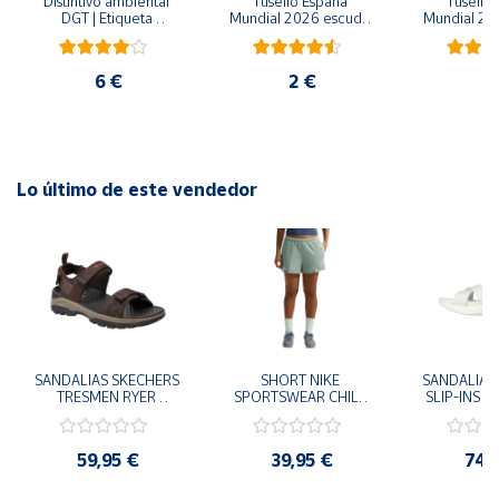
Distintivo ambiental 
Tusello España 
Tusello 
DGT | Etiqueta 
Mundial 2026 escudo 
Mundial 20
cubierta de la bola: Cosido Vejiga: Bloqueo de presión Cubrir:
ambiental oficial
blanco
ro
TPU reciclado Construcción interna: Respaldo de espuma
6 €
2 €
2
Lo último de este vendedor
SANDALIAS SKECHERS 
SHORT NIKE 
SANDALIAS 
TRESMEN RYER 
SPORTSWEAR CHILL 
SLIP-INS U
MARRON CHOCOLATE 
TERRY VERDE II3980-
3.0 NEVER
205112-CHOC 
006 PANTALONES 
BLANCO
HOMBRE SANDALIAS 
CORTOS MUJER
119975
59,95 €
39,95 €
74,
COMODAS
SANDALIAS
MU