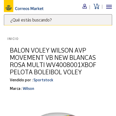
0
Menú
¿Qué estás buscando?
Nuestro
catálogo
Escribe
palabras
INICIO
clave
Alimentación
para
BALON VOLEY WILSON AVP
Bebidas
buscar
MOVEMENT VB NEW BLANCAS
Ocio y cultura
productos
ROSA MULTI WV4008001XBOF
en
Juguetes y
PELOTA BOLEIBOL VOLEY
juegos
Correos
Market
Libros y
Vendido por :
Sportstock
.
revistas
Marca :
Wilson
Merchandising
y regalos
Tienda de
Correos