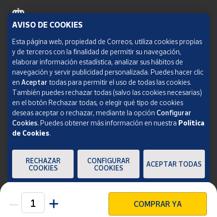
AVISO DE COOKIES
Política de cookies
Esta página web, propiedad de Correos, utiliza cookies propias
y de terceros con la finalidad de permitir su navegación,
Aviso legal
elaborar información estadística, analizar sus hábitos de
navegación y servir publicidad personalizada. Puedes hacer clic
Condiciones del servicio
en
Aceptar
todas para permitir el uso de todas las cookies.
También puedes rechazar todas (salvo las cookies necesarias)
Política de Privacidad Web
en el botón Rechazar todas, o elegir qué tipo de cookies
deseas aceptar o rechazar, mediante la opción
Configurar
Informe de transparencia
Cookies.
Puedes obtener más información en nuestra
Política
de Cookies
.
SOCIEDAD ESTATAL CORREOS Y TELÉGRAFOS, S.A., S.M.E. Todos los derechos
reservados.
RECHAZAR
CONFIGURAR
ACEPTAR TODAS
COOKIES
COOKIES
COMPRAR YA
Unidades