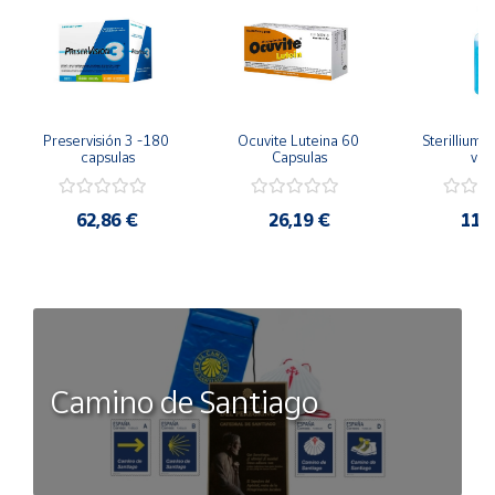
Preservisión 3 -180 
Ocuvite Luteina 60 
Sterillium 
capsulas
Capsulas
válv
62,86 €
26,19 €
11,
Camino de Santiago