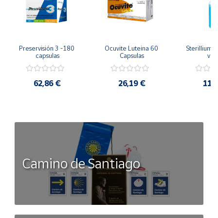
Preservisión 3 -180 
Ocuvite Luteina 60 
Sterillium 
capsulas
Capsulas
válv
62,86 €
26,19 €
11,
Camino de Santiago