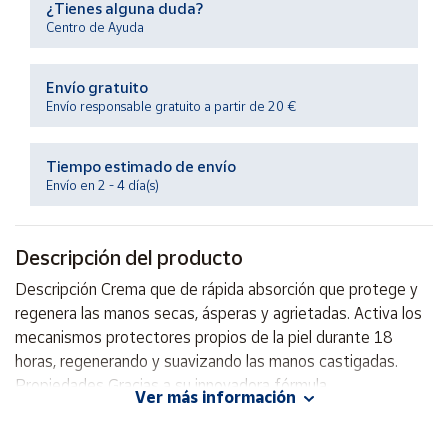
¿Tienes alguna duda?
Productos
Solidarios
Centro de Ayuda
Envío gratuito
Ayuda
Envío responsable gratuito a partir de 20 €
Centro
de ayuda
Tiempo estimado de envío
Envío en 2 - 4 día(s)
Contacto
Descripción del producto
Vendedores
Descripción Crema que de rápida absorción que protege y
regenera las manos secas, ásperas y agrietadas. Activa los
Mapa de
vendedores
mecanismos protectores propios de la piel durante 18
horas, regenerando y suavizando las manos castigadas.
Hazte
vendedor
Propiedades Gracias a su innovadora fórmula
Ver más información
EnzymeProtection, mantiene el equilibrio del manto ácido
Área
protector, protege y activa las defensas naturales de la piel
vendedor