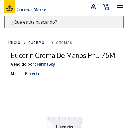
0
Menú
¿Qué estás buscando?
Nuestro
catálogo
Escribe
palabras
INICIO
CUERPO
CREMAS
clave
Alimentación
para
Eucerin Crema De Manos Ph5 75Ml
Bebidas
buscar
Ocio y cultura
Vendido por :
FarmaSky
productos
en
Juguetes y
Marca :
Eucerin
juegos
Correos
Market
Libros y
.
revistas
Merchandising
y regalos
Tienda de
Correos