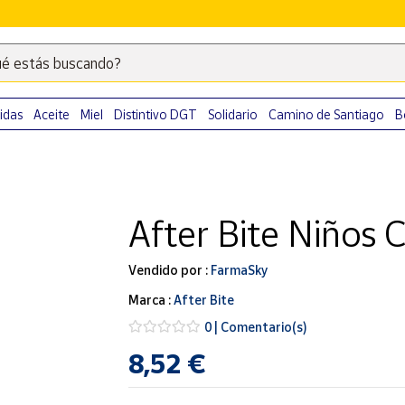
é estás buscando?
Escribe
palabras
clave
idas
Aceite
Miel
Distintivo DGT
Solidario
Camino de Santiago
B
para
buscar
productos
en
After Bite Niños
Correos
Market
.
Vendido por :
FarmaSky
Marca :
After Bite
0 | Comentario(s)
8,52 €