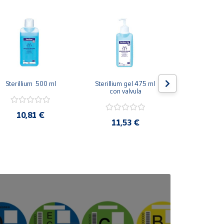
Sterillium  500 ml
Sterillium gel 475 ml 
Xerosdent
con valvula
Humectan
10,81 €
11,53 €
15,5