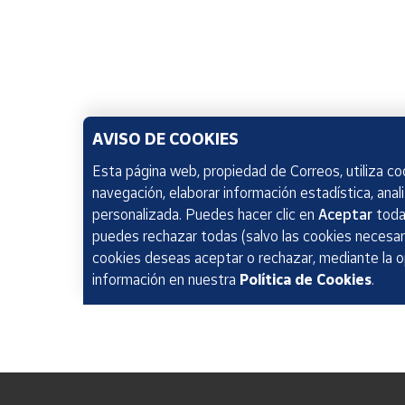
AVISO DE COOKIES
Esta página web, propiedad de Correos, utiliza coo
navegación, elaborar información estadística, anal
personalizada. Puedes hacer clic en
Aceptar
todas
puedes rechazar todas (salvo las cookies necesari
cookies deseas aceptar o rechazar, mediante la 
información en nuestra
Política de Cookies
.