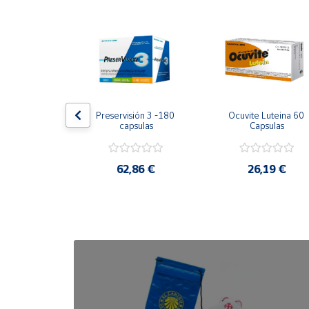
Cuenta
Área
cliente
uplo Pasta Al 
Preservisión 3 -180 
Ocuvite Luteina 60 
Ubicación
a 75 Gr
capsulas
Capsulas
Península
,63 €
62,86 €
26,19 €
y
Baleares
Canarias,
Ceuta y
Melilla