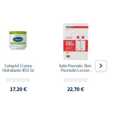
Cetaphil Crema 
Isdin Psoriatic Skin 
Betafar Va
Hidratante 453 Gr
Psorisdin Locion 
Liquida
Emollient 2x 200Ml
17,20 €
22,70 €
6,3