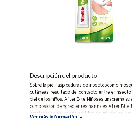
Artesanía
Oficina y
Papelería
Para Canarias,
Ceuta y Melilla
Más
populares
Bono
Descripción del producto
Cultural
Sobre la piel, laspicaduras de insectoscomo mosq
Nuestros
cutáneas, resultado del contacto entre el insecto
vendedores
piel de los niños. After Bite Niñoses unacrema su
Las
composición deingredientes naturales,After Bite N
novedades
propiedades del aceite delárbol del té, eleucalipt
de Correos
Ver más información
Market
frescor inmediata que mejora tu bienestar. afterb