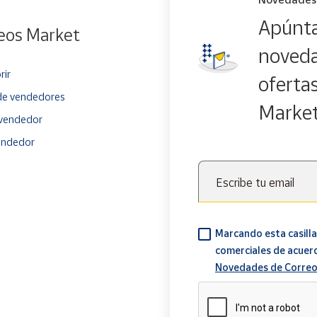
Apúnta
eos Market
noveda
rir
oferta
e vendedores
Marke
vendedor
endedor
Escribe tu email
Marcando esta casilla
comerciales de acuer
Novedades de Correo