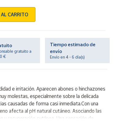
 AL CARRITO
Tiempo estimado de
atuito
envío
onsable gratuito a
20 €
Envío en 4 - 6 día(s)
didad e irritación. Aparecen abones o hinchazones
 muy molestas, especialmente sobre la delicada
stias causadas de forma casi inmediata.Con una
veno afecta al pH natural cutáneo. Asociando las
ción y recuperación cutánea. Una sensación de