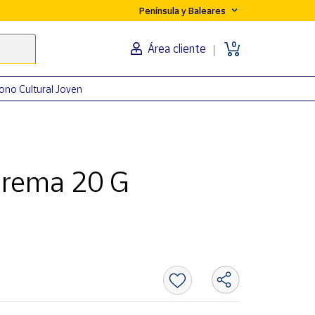
Península y Baleares
0
Área cliente
ono Cultural Joven
 Crema 20 G