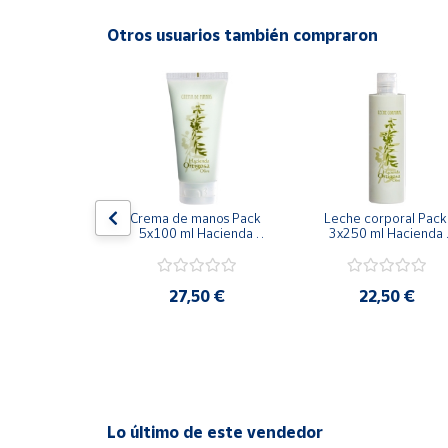
Productos
Solidarios
Otros usuarios también compraron
Ayuda
Centro
de ayuda
Contacto
 Tattoo 100G
Crema de manos Pack 
Leche corporal Pack 
5x100 ml Hacienda 
3x250 ml Hacienda 
Ortigosa
Ortigosa
Vendedores
,93 €
27,50 €
22,50 €
Mapa de
vendedores
Hazte
vendedor
Área
Lo último de este vendedor
vendedor