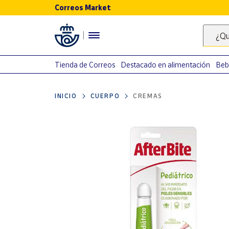
Correos Market
Menú
¿Qu
Nuestro
catálogo
Tienda de Correos
Destacado en alimentación
Beb
Alimentación
INICIO
CUERPO
CREMAS
Bebidas
Ocio y cultura
Juguetes y
juegos
Libros y
revistas
Merchandising
y regalos
Tienda de
Correos