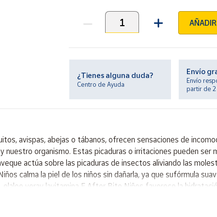
AÑADIR
Unidades
Envío gr
¿Tienes alguna duda?
Envío resp
Centro de Ayuda
partir de 
uitos, avispas, abejas o tábanos, ofrecen sensaciones de incomo
 y nuestro organismo. Estas picaduras o irritaciones pueden ser
aveque actúa sobre las picaduras de insectos aliviando las mole
iños calma la piel de los niños sin dañarla, ya que sufórmula sua
o, elaloe veray lavitamina E,After Bite Niños favorece la hidrata
ite