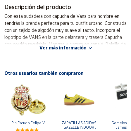
Descripción del producto
Cuenta
Con esta sudadera con capucha de Vans para hombre en
tendrás la prenda perfecta para tu outfit urbano. Construida
con un tejido de algodón muy suave al tacto. Incorpora el
Área
cliente
logotipo de VANS en la parte delantera y trasera Capucha
con cordón regulable. Mangas y cintura en canalé. Bolsillo de
Ver más información
canguro. Composición: 100% algodón
Ubicación
Península
Otros usuarios también compraron
y
Baleares
Canarias,
Ceuta y
Melilla
Pin Escudo Felipe VI
ZAPATILLAS ADIDAS 
Gemelos pa
GAZELLE INDOOR 
James B