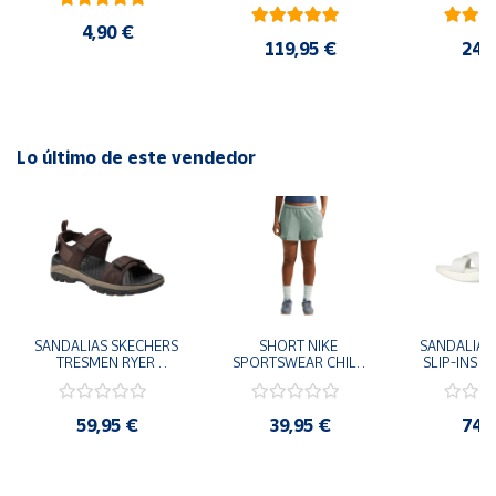
AMARILLO SHOYEL 
NEGRO JR6303 
4,90 €
CASUAL SNEAKER 
119,95 €
24,
HOMBRE
Lo último de este vendedor
SANDALIAS SKECHERS 
SHORT NIKE 
SANDALIAS 
TRESMEN RYER 
SPORTSWEAR CHILL 
SLIP-INS U
MARRON CHOCOLATE 
TERRY VERDE II3980-
3.0 NEVER
205112-CHOC 
006 PANTALONES 
BLANCO
HOMBRE SANDALIAS 
CORTOS MUJER
119975
59,95 €
39,95 €
74,
COMODAS
SANDALIAS
MU