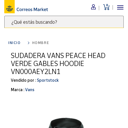
0
Menú
¿Qué estás buscando?
Nuestro
catálogo
Escribe
palabras
INICIO
HOMBRE
clave
Alimentación
para
SUDADERA VANS PEACE HEAD
Bebidas
buscar
VERDE GABLES HOODIE
Ocio y cultura
productos
VN000AEY2LN1
en
Juguetes y
juegos
Correos
Vendido por :
Sportstock
Market
Libros y
Marca :
Vans
.
revistas
Merchandising
y regalos
Tienda de
Correos