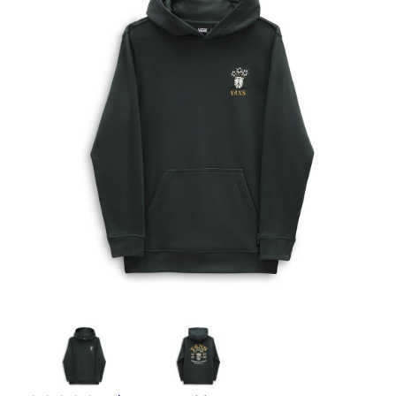
Artesanía
Oficina y
Papelería
Para Canarias,
Ceuta y Melilla
Más
populares
Bono
Cultural
Nuestros
vendedores
Las
novedades
de Correos
Market