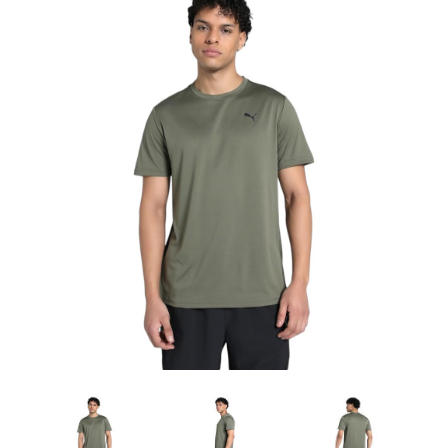
Artesanía
Oficina y
Papelería
Para Canarias,
Ceuta y Melilla
Más
populares
Bono
Cultural
Nuestros
vendedores
Las
novedades
de Correos
Market