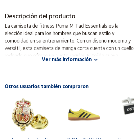
Cuenta
Descripción del producto
La camiseta de fitness Puma M Tad Essentials es la
Área
elección ideal para los hombres que buscan estilo y
cliente
comodidad en su entrenamiento. Con un diseño moderno y
versátil, esta camiseta de manga corta cuenta con un cuello
redondo que ofrece un ajuste regular. El tejido suave
Ubicación
Ver más información
proporciona gran comodidad, permitiendo que te muevas
libremente. El logo de la marca añade un toque distintivo.
Península
Disponible en un atractivo color Glowing Red, es perfecta
y
Baleares
para quienes desean destacar mientras realizan sus
Otros usuarios también compraron
actividades físicas. Perfecta para el gimnasio o actividades
Canarias,
al aire libre, esta camiseta combina funcionalidad y moda.
Ceuta y
Melilla
No puedes faltar en tu armario deportivo. Camiseta manga
corta Cuello redondo Ajuste regular Diseño moderno y
versátil Tejido suave Logo de la marca