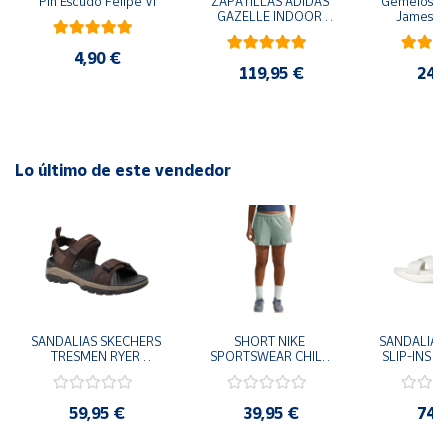
Pin Escudo Felipe VI
ZAPATILLAS ADIDAS 
Gemelos pa
GAZELLE INDOOR 
James B
AMARILLO SHOYEL 
NEGRO JR6303 
4,90 €
CASUAL SNEAKER 
119,95 €
24,
HOMBRE
Lo último de este vendedor
SANDALIAS SKECHERS 
SHORT NIKE 
SANDALIAS 
TRESMEN RYER 
SPORTSWEAR CHILL 
SLIP-INS U
MARRON CHOCOLATE 
TERRY VERDE II3980-
3.0 NEVER
205112-CHOC 
006 PANTALONES 
BLANCO
HOMBRE SANDALIAS 
CORTOS MUJER
119975
59,95 €
39,95 €
74,
COMODAS
SANDALIAS
MU