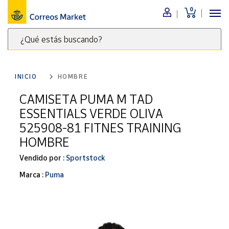
0
Menú
¿Qué estás buscando?
Nuestro
catálogo
Escribe
palabras
INICIO
HOMBRE
clave
Alimentación
para
CAMISETA PUMA M TAD
Bebidas
buscar
ESSENTIALS VERDE OLIVA
Ocio y cultura
productos
525908-81 FITNES TRAINING
en
Juguetes y
HOMBRE
juegos
Correos
Market
Libros y
Vendido por :
Sportstock
.
revistas
Marca :
Puma
Merchandising
y regalos
Tienda de
Correos