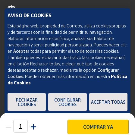
AVISO DE COOKIES
Política de cookies
Esta página web, propiedad de Correos, utiliza cookies propias
y de terceros con la finalidad de permitir su navegación,
Aviso legal
elaborar información estadística, analizar sus hábitos de
navegación y servir publicidad personalizada. Puedes hacer clic
Condiciones del servicio
en
Aceptar
todas para permitir el uso de todas las cookies.
También puedes rechazar todas (salvo las cookies necesarias)
Política de Privacidad Web
en el botón Rechazar todas, o elegir qué tipo de cookies
deseas aceptar o rechazar, mediante la opción
Configurar
Informe de transparencia
Cookies.
Puedes obtener más información en nuestra
Política
de Cookies
.
SOCIEDAD ESTATAL CORREOS Y TELÉGRAFOS, S.A., S.M.E. Todos los derechos
reservados.
RECHAZAR
CONFIGURAR
ACEPTAR TODAS
COOKIES
COOKIES
COMPRAR YA
Unidades