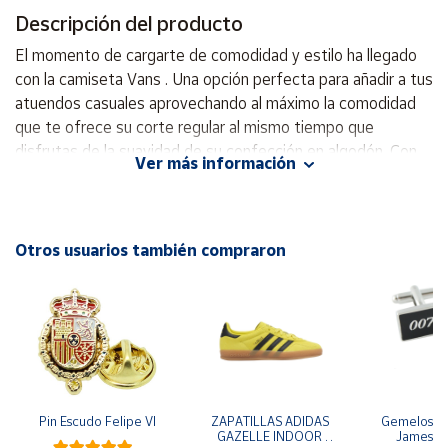
Descripción del producto
Cuenta
El momento de cargarte de comodidad y estilo ha llegado
con la camiseta Vans . Una opción perfecta para añadir a tus
Área
atuendos casuales aprovechando al máximo la comodidad
cliente
que te ofrece su corte regular al mismo tiempo que
disfrutas de la suavidad de su confección en algodón. Con
Ver más información
un ajuste regular, esta camiseta ofrece un diseño moderno
Ubicación
y versátil, ideal para cualquier ocasión. Su tejido suave
garantiza comodidad durante todo el día, mientras que el
Península
logo de la marca resalta su autenticidad. - Ajuste regular -
Otros usuarios también compraron
y
Diseño moderno y versátil - Tejido suave - Logo de la
Baleares
marca - Tejido algodón 100 % transpirable. - Costuras
Canarias,
planas. - Lavar a máquina. - Se recomienda no usar
Ceuta y
Melilla
secadora.
Pin Escudo Felipe VI
ZAPATILLAS ADIDAS 
Gemelos pa
GAZELLE INDOOR 
James B