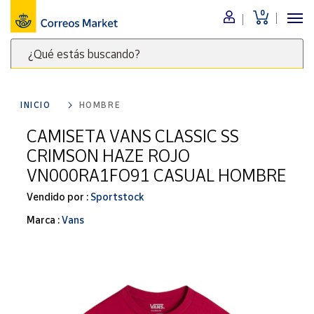
0
Menú
¿Qué estás buscando?
Nuestro
catálogo
Escribe
palabras
INICIO
HOMBRE
clave
Alimentación
para
CAMISETA VANS CLASSIC SS
Bebidas
buscar
CRIMSON HAZE ROJO
Ocio y cultura
productos
VN000RA1FO91 CASUAL HOMBRE
en
Juguetes y
juegos
Correos
Vendido por :
Sportstock
Market
Libros y
Marca :
Vans
.
revistas
Merchandising
y regalos
Tienda de
Correos