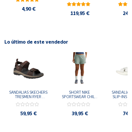
AMARILLO SHOYEL 
NEGRO JR6303 
4,90 €
CASUAL SNEAKER 
119,95 €
24,
HOMBRE
Lo último de este vendedor
SANDALIAS SKECHERS 
SHORT NIKE 
SANDALIAS 
TRESMEN RYER 
SPORTSWEAR CHILL 
SLIP-INS U
MARRON CHOCOLATE 
TERRY VERDE II3980-
3.0 NEVER
205112-CHOC 
006 PANTALONES 
BLANCO
HOMBRE SANDALIAS 
CORTOS MUJER
119975
59,95 €
39,95 €
74,
COMODAS
SANDALIAS
MU