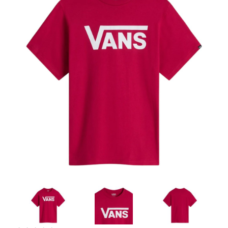
Artesanía
Oficina y
Papelería
Para Canarias,
Ceuta y Melilla
Más
populares
Bono
Cultural
Nuestros
vendedores
Las
novedades
de Correos
Market