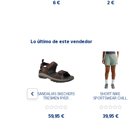
5 €
6 €
2 €
Cuenta
Área
cliente
Lo último de este vendedor
Ubicación
Península
y
Baleares
Canarias,
Ceuta y
S CHAMPION 
SANDALIAS SKECHERS 
SHORT NIKE 
Melilla
 TD NEGRO 
TRESMEN RYER 
SPORTSWEAR CHILL 
9-KK002 
MARRON CHOCOLATE 
TERRY VERDE II3980
 NIÑO NIÑA
205112-CHOC 
006 PANTALONES 
HOMBRE SANDALIAS 
CORTOS MUJER
COMODAS
,95 €
59,95 €
39,95 €