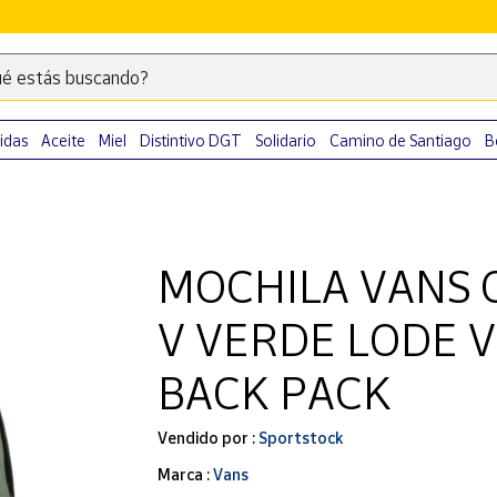
é estás buscando?
Escribe
palabras
clave
idas
Aceite
Miel
Distintivo DGT
Solidario
Camino de Santiago
B
para
buscar
productos
en
MOCHILA VANS 
Correos
Market
V VERDE LODE 
.
BACK PACK
Vendido por :
Sportstock
Marca :
Vans