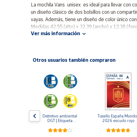
Productos
La mochila Vans unisex es ideal para llevar con c
Solidarios
un diseño clásico de dos bolsillos con un comparti
vayas. Además, tiene un diseño de color único con l
Medidas 42,55 (alto) x 32,39 (ancho) x 12,38 (fon
Ayuda
Ver más información
Centro
de ayuda
Otros usuarios también compraron
Contacto
Vendedores
Mapa de
vendedores
Hazte
LLO 2024 | 
Distintivo ambiental 
Tusello España Mundial
vendedor
lo y sus 
DGT | Etiqueta 
2026 escudo rojo
fraces
ambiental oficial
Área
vendedor