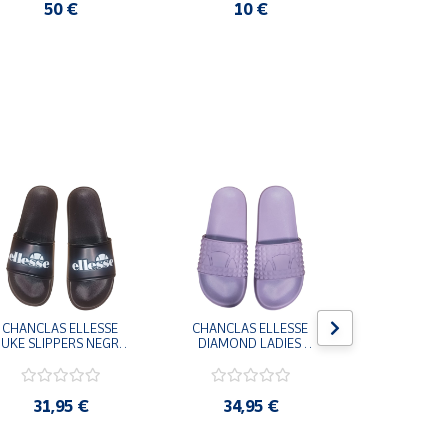
50 €
10 €
CHANCLAS ELLESSE 
CHANCLAS ELLESSE 
CHANCLAS 
UKE SLIPPERS NEGRO 
DIAMOND LADIES 
DIAMOND 
ADELAIDE022-E-
SLIPPERS LILA 
SLIPPERS
EVAPVC-001 FLIP 
ADELAIDE028-
ADELAI
FLOP SANDALIAS 
EVAPVC-664 FLIP 
EVAPVC-00
COMODAS HOMBRE
FLOP SANDALIAS 
FLOP SAN
31,95 €
34,95 €
34,9
COMODAS MUJER
COMODAS