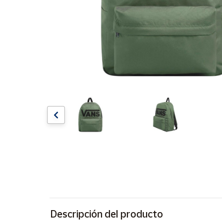
Artesanía
Oficina y
Papelería
Para Canarias,
Ceuta y Melilla
Más
populares
Bono
Cultural
Nuestros
vendedores
Las
novedades
de Correos
Market
Descripción del producto