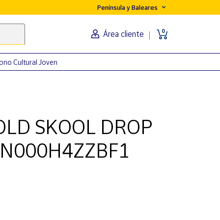
Península y Baleares
0
Área cliente
ono Cultural Joven
OLD SKOOL DROP
VN000H4ZZBF1