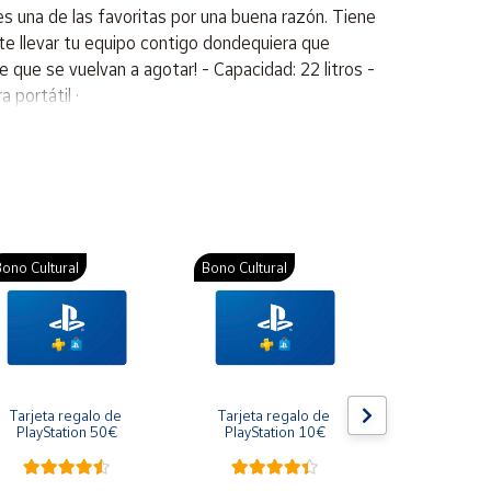
es una de las favoritas por una buena razón. Tiene
ite llevar tu equipo contigo dondequiera que
e que se vuelvan a agotar! - Capacidad: 22 litros -
 portátil ·
ono Cultural
Bono Cultural
Bono Cultura
Tarjeta regalo de 
Tarjeta regalo de 
Gift Card R
PlayStation 50€
PlayStation 10€
10