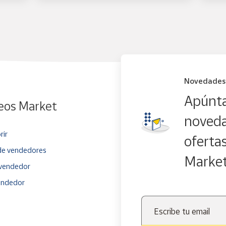
Novedades
Apúnta
eos Market
noveda
rir
oferta
e vendedores
Marke
vendedor
endedor
Escribe tu email