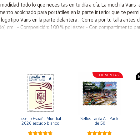
omodidad todo lo que necesitas en tu día a día. La mochila Vans 
mento acolchado para portátiles en la parte interior que te perm
ogotipo Vans en la parte delantera . ¡Corre a por tu talla antes d
do) cm . - Composición: 100 % poliéster - Con compartimento para
TOP VENTAS
B
 
Tusello España Mundial 
Sellos Tarifa A  | Pack 
2026 escudo blanco
de 50