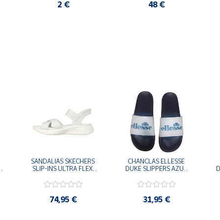
2 €
48 €
SANDALIAS SKECHERS 
CHANCLAS ELLESSE 
SLIP-INS ULTRA FLEX 
DUKE SLIPPERS AZUL 
D
-
3.0 NEVER BETTER 
MARINO 
BLANCO OFF 119975-
ADELAIDE022-E-
OFWT SANDALIAS 
EVAPVC-153 FLIP 
COMODAS MUJER
FLOP SANDALIAS 
74,95 €
31,95 €
COMODAS HOMBRE