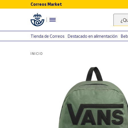
Correos Market
Menú
¿Qu
Nuestro
catálogo
Tienda de Correos
Destacado en alimentación
Beb
Alimentación
INICIO
Bebidas
Ocio y cultura
Juguetes y
juegos
Libros y
revistas
Merchandising
y regalos
Tienda de
Correos