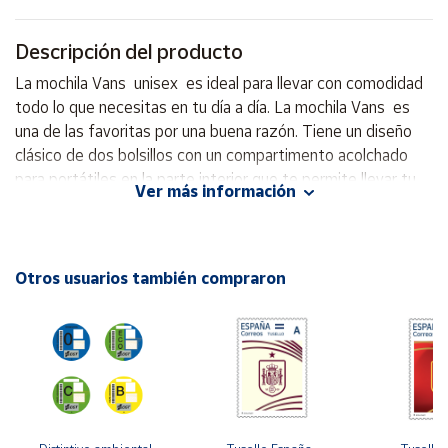
Cuenta
Descripción del producto
La mochila Vans unisex es ideal para llevar con comodidad
Área
todo lo que necesitas en tu día a día. La mochila Vans es
cliente
una de las favoritas por una buena razón. Tiene un diseño
clásico de dos bolsillos con un compartimento acolchado
para portátiles en la parte interior que te permite llevar tu
Ubicación
Ver más información
equipo contigo dondequiera que vayas. Además, tiene un
diseño de color único con logotipo Vans en la parte
Península
delantera . ¡Corre a por tu talla antes de que se vuelvan a
y
Baleares
agotar! - Capacidad: 22 litros - Medidas 42,55 (alto) x 32,39
Otros usuarios también compraron
(ancho) x 12,38 (fondo) cm . - Composición: 100 % poliéster
Canarias,
- Con compartimento para portátil ·
Ceuta y
Melilla