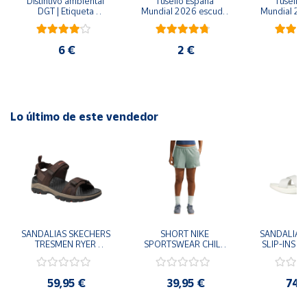
Distintivo ambiental 
Tusello España 
Tusello 
DGT | Etiqueta 
Mundial 2026 escudo 
Mundial 20
ambiental oficial
blanco
ro
6 €
2 €
2
Lo último de este vendedor
SANDALIAS SKECHERS 
SHORT NIKE 
SANDALIAS 
TRESMEN RYER 
SPORTSWEAR CHILL 
SLIP-INS U
MARRON CHOCOLATE 
TERRY VERDE II3980-
3.0 NEVER
205112-CHOC 
006 PANTALONES 
BLANCO
HOMBRE SANDALIAS 
CORTOS MUJER
119975
59,95 €
39,95 €
74,
COMODAS
SANDALIAS
MU