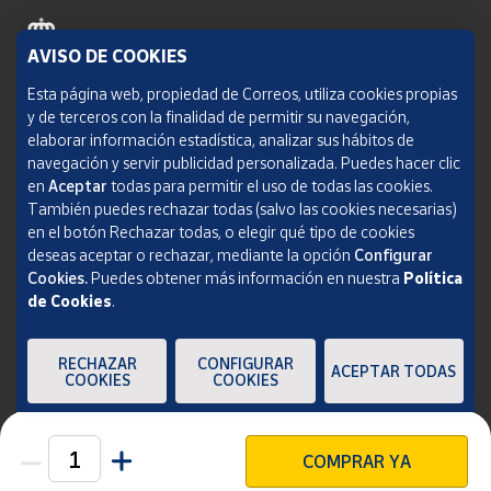
AVISO DE COOKIES
Política de cookies
Esta página web, propiedad de Correos, utiliza cookies propias
y de terceros con la finalidad de permitir su navegación,
Aviso legal
elaborar información estadística, analizar sus hábitos de
navegación y servir publicidad personalizada. Puedes hacer clic
Condiciones del servicio
en
Aceptar
todas para permitir el uso de todas las cookies.
También puedes rechazar todas (salvo las cookies necesarias)
Política de Privacidad Web
en el botón Rechazar todas, o elegir qué tipo de cookies
deseas aceptar o rechazar, mediante la opción
Configurar
Informe de transparencia
Cookies.
Puedes obtener más información en nuestra
Política
de Cookies
.
SOCIEDAD ESTATAL CORREOS Y TELÉGRAFOS, S.A., S.M.E. Todos los derechos
reservados.
RECHAZAR
CONFIGURAR
ACEPTAR TODAS
COOKIES
COOKIES
COMPRAR YA
Unidades