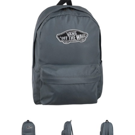
Artesanía
Oficina y
Papelería
Para Canarias,
Ceuta y Melilla
Más
populares
Bono
Cultural
Nuestros
vendedores
Las
novedades
de Correos
Market