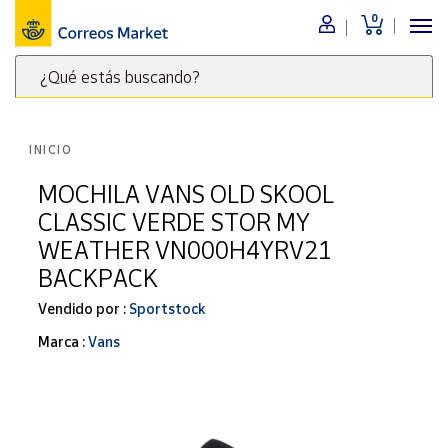
0
Menú
¿Qué estás buscando?
Nuestro
catálogo
Escribe
palabras
INICIO
clave
Alimentación
para
MOCHILA VANS OLD SKOOL
Bebidas
buscar
CLASSIC VERDE STOR MY
Ocio y cultura
productos
WEATHER VN000H4YRV21
en
Juguetes y
BACKPACK
juegos
Correos
Market
Libros y
Vendido por :
Sportstock
.
revistas
Marca :
Vans
Merchandising
y regalos
Tienda de
Correos