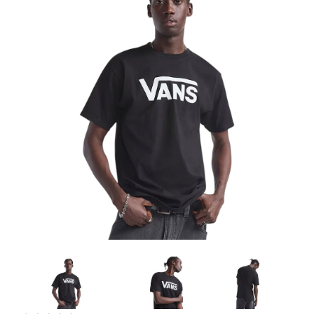
Artesanía
Oficina y
Papelería
Para Canarias,
Ceuta y Melilla
Más
populares
Bono
Cultural
Nuestros
vendedores
Las
novedades
de Correos
Market