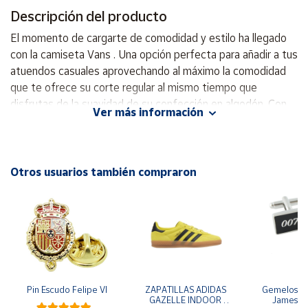
Descripción del producto
Cuenta
El momento de cargarte de comodidad y estilo ha llegado
con la camiseta Vans . Una opción perfecta para añadir a tus
Área
atuendos casuales aprovechando al máximo la comodidad
cliente
que te ofrece su corte regular al mismo tiempo que
disfrutas de la suavidad de su confección en algodón. Con
Ver más información
un ajuste regular, esta camiseta ofrece un diseño moderno
Ubicación
y versátil, ideal para cualquier ocasión. Su tejido suave
garantiza comodidad durante todo el día, mientras que el
Península
logo de la marca resalta su autenticidad. - Ajuste regular -
Otros usuarios también compraron
y
Diseño moderno y versátil - Tejido suave - Logo de la
Baleares
marca - Tejido algodón 100 % transpirable. - Costuras
Canarias,
planas. - Lavar a máquina. - Se recomienda no usar
Ceuta y
Melilla
secadora.
Pin Escudo Felipe VI
ZAPATILLAS ADIDAS 
Gemelos pa
GAZELLE INDOOR 
James B