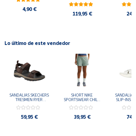
AMARILLO SHOYEL 
NEGRO JR6303 
4,90 €
CASUAL SNEAKER 
119,95 €
24,
HOMBRE
Lo último de este vendedor
SANDALIAS SKECHERS 
SHORT NIKE 
SANDALIAS 
TRESMEN RYER 
SPORTSWEAR CHILL 
SLIP-INS U
MARRON CHOCOLATE 
TERRY VERDE II3980-
3.0 NEVER
205112-CHOC 
006 PANTALONES 
BLANCO
HOMBRE SANDALIAS 
CORTOS MUJER
119975
59,95 €
39,95 €
74,
COMODAS
SANDALIAS
MU