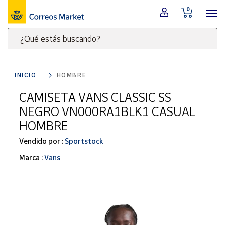
0
Menú
¿Qué estás buscando?
Nuestro
catálogo
Escribe
palabras
INICIO
HOMBRE
clave
Alimentación
para
CAMISETA VANS CLASSIC SS
Bebidas
buscar
NEGRO VN000RA1BLK1 CASUAL
Ocio y cultura
productos
HOMBRE
en
Juguetes y
juegos
Correos
Vendido por :
Sportstock
Market
Libros y
Marca :
Vans
.
revistas
Merchandising
y regalos
Tienda de
Correos