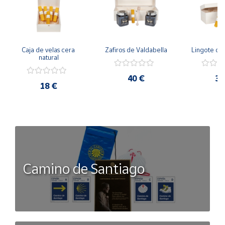
Caja de velas cera 
Zafiros de Valdabella
Lingote de
natural
40 €
35
18 €
Camino de Santiago