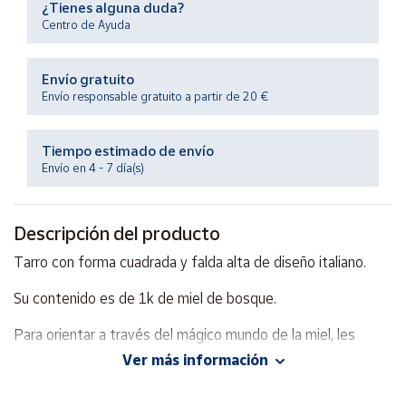
¿Tienes alguna duda?
Productos
Solidarios
Centro de Ayuda
Envío gratuito
Ayuda
Envío responsable gratuito a partir de 20 €
Centro
de ayuda
Tiempo estimado de envío
Envío en 4 - 7 día(s)
Contacto
Descripción del producto
Vendedores
Tarro con forma cuadrada y falda alta de diseño italiano.
Mapa de
Su contenido es de 1k de miel de bosque.
vendedores
Hazte
Para orientar a través del mágico mundo de la miel, les
vendedor
presentamos una breve descripción del producto:
Ver más información
Área
Color: Un ámbar oscuro casi negro, resultado en su
vendedor