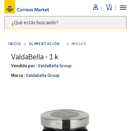
0
Menú
¿Qué estás buscando?
Nuestro
catálogo
Escribe
palabras
INICIO
ALIMENTACIÓN
MIELES
clave
Alimentación
para
ValdaBella - 1 k
Bebidas
buscar
Ocio y cultura
Vendido por :
ValdaBella Group
productos
en
Juguetes y
Marca :
Valdabella Group
juegos
Correos
Market
Libros y
.
revistas
Merchandising
y regalos
Tienda de
Correos