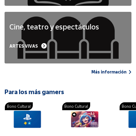
Cine, teatro y espectáculos
ARTES VIVAS
Más información
Para los más gamers
Bono Cultural
Bono Cultural
Bono Cu