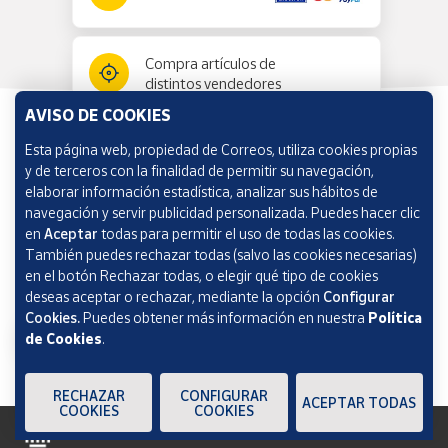
Compra artículos de
distintos vendedores
AVISO DE COOKIES
Esta página web, propiedad de Correos, utiliza cookies propias
Información y ayuda
y de terceros con la finalidad de permitir su navegación,
elaborar información estadística, analizar sus hábitos de
navegación y servir publicidad personalizada. Puedes hacer clic
Correos Market
en
Aceptar
todas para permitir el uso de todas las cookies.
También puedes rechazar todas (salvo las cookies necesarias)
en el botón Rechazar todas, o elegir qué tipo de cookies
deseas aceptar o rechazar, mediante la opción
Configurar
Cookies.
Puedes obtener más información en nuestra
Política
de Cookies
.
RECHAZAR
CONFIGURAR
ACEPTAR TODAS
COOKIES
COOKIES