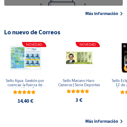
Más información
Lo nuevo de Correos
NOVEDAD
NOVEDAD
Sello Agua. Gestión por 
Sello Mariano Haro 
Sello Ecl
cuencas: la fuerza de 
Cisneros | Serie Deportes
12 de 
una idea.| Serie España 
Serie C
ES| Pliego Premium
3 €
14,40 €
Más información