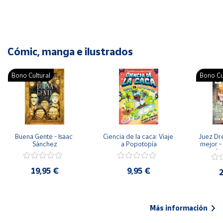
Cómic, manga e ilustrados
Bono Cultural
Bono Cu
Buena Gente - Isaac 
Ciencia de la caca: Viaje 
Juez Dr
Sánchez
a Popotopía
mejor - 
Ar
19,95 €
9,95 €
2
Más información