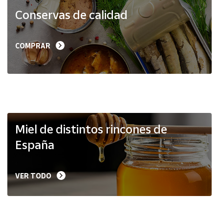
Productos
Conservas de calidad
Solidarios
Ayuda
COMPRAR
Centro
de ayuda
Contacto
Vendedores
Miel de distintos rincones de
España
Mapa de
vendedores
VER TODO
Hazte
vendedor
Área
vendedor