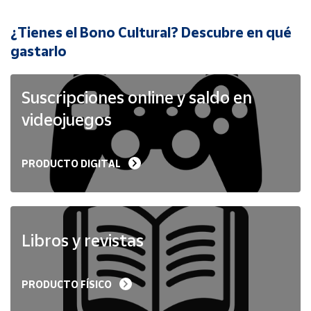
¿Tienes el Bono Cultural? Descubre en qué
Cuenta
gastarlo
Área
cliente
Suscripciones online y saldo en
videojuegos
Ubicación
PRODUCTO DIGITAL
Península
y
Baleares
Canarias,
Ceuta y
Libros y revistas
Melilla
PRODUCTO FÍSICO