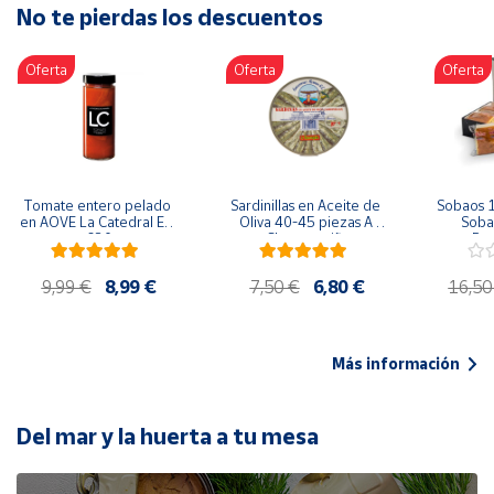
No te pierdas los descuentos
Artesanía
Oficina y
Oferta
Oferta
Oferta
Papelería
Para Canarias,
Ceuta y Melilla
Más
Tomate entero pelado 
Sardinillas en Aceite de 
Sobaos 1
populares
en AOVE La Catedral ER-
Oliva 40-45 piezas A 
Sobao
630
Churrusquiña
Paq
Bono
9,99 €
8,99 €
7,50 €
6,80 €
16,50
Cultural
Nuestros
vendedores
Más información
Las
novedades
de Correos
Del mar y la huerta a tu mesa
Market