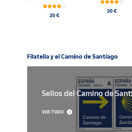
20 €
 €
20 €
Filatelia y el Camino de Santiago
Sellos del Camino de Sant
Sello Iglesia 
Sello Año Jubilar 
VER TODO
prerrománica de 
Lebaniego 2023 I Pa
Priesca. Asturias | Serie 
de 5
Patrimonio Histórico | 
Hoja Bloque