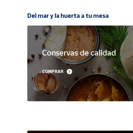
Productos
Solidarios
Del mar y la huerta a tu mesa
Ayuda
Oferta
Centro
de ayuda
Conservas de calidad
Contacto
Filetes de Melva 
Sardinillas en Aceite 
COMPRAR
Canutera de Barbate 
Oliva 40-45 piezas A
Vendedores
525 g
Churrusquiña
35,90 €
7,50 €
6,80 €
Mapa de
vendedores
Hazte
vendedor
Área
vendedor