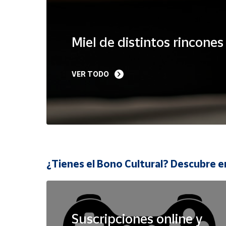
Cuenta
Miel de distintos rincone
Área
cliente
VER TODO
Ubicación
Península
y
Baleares
Canarias,
¿Tienes el Bono Cultural? Descubre e
Ceuta y
Melilla
Suscripciones online y