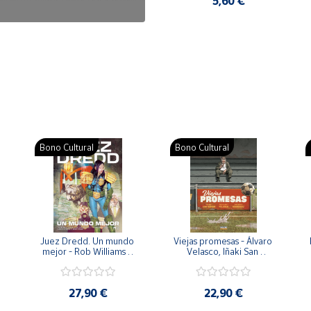
7,50 €
5,60 €
Bono Cultural
Bono Cultural
 
Juez Dredd. Un mundo 
Viejas promesas - Álvaro 
mejor - Rob Williams y 
Velasco, Iñaki San 
Arthur Wyatt
Román y Pedro 
Rodríguez
27,90 €
22,90 €