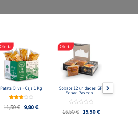
Oferta
Oferta
Oferta
Patata Oliva - Caja 1 Kg
Sobaos 12 unidades IGP 
Miel Mil
Sobao Pasiego - 
Tarro 10
Paquete 1 Kg
Artesana 
11,50 €
9,80 €
16,50 €
15,50 €
12,75 