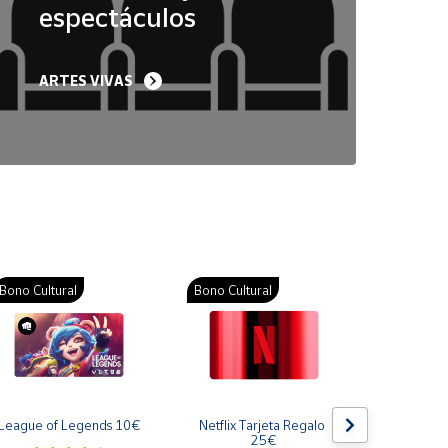
espectáculos
ARTES VIVAS
Bono Cultural
Bono Cultural
Bono Cult
League of Legends 10€
Netflix Tarjeta Regalo 
Gift Card
25€