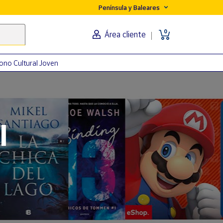
Península y Baleares
0
Área cliente
ono Cultural Joven
orma
l