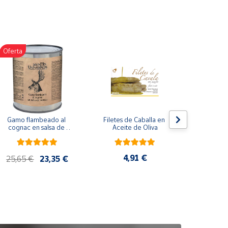
Oferta
Gamo flambeado al 
Filetes de Caballa en 
Pack 
cognac en salsa de 
Aceite de Oliva
compuesto
nueces (865 g)
de co
ela
artes
4,91 €
25,65 €
23,35 €