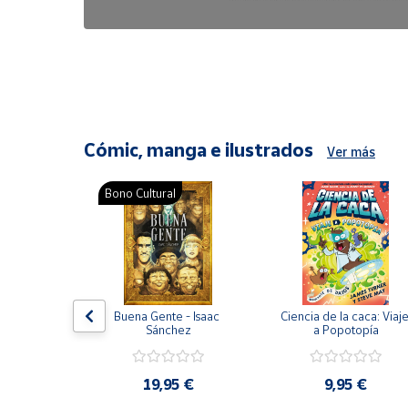
6,47 €
8,25 €
Cómic, manga e ilustrados
Ver más
Bono Cultural
ón del 
Buena Gente - Isaac 
Ciencia de la caca: Viaje
encia en 
Sánchez
a Popotopía
ic
9 €
19,95 €
9,95 €