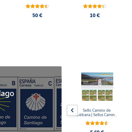
50 €
10 €
NOVEDAD
iago
x5
x5
Tusello Camino de 
Sello Camino de 
ck 
Santiago 2026 | La 
Liébana | Sellos Camino 
Flecha Amarilla | Tarifa 
de Santiago del Norte
A | Pack de 5