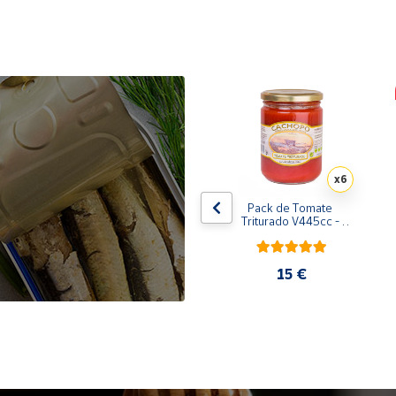
x10
x6
de 
Pack de 10 latas de 
Pack de Tomate 
 
Sardinillas en aceite de 
Triturado V445cc - 
oliva 125 ml
6x400g
31,35 €
15 €