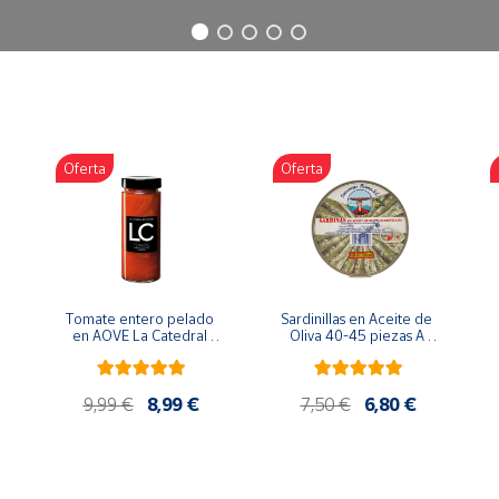
Oferta
Oferta
Tomate entero pelado 
Sardinillas en Aceite de 
en AOVE La Catedral 
Oliva 40-45 piezas A 
ER-630
Churrusquiña
9,99 €
8,99 €
7,50 €
6,80 €