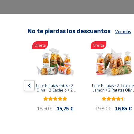
Artesanía
Oficina y
Papelería
Para Canarias,
No te pierdas los descuentos
Ver más
Ceuta y Melilla
Oferta
Oferta
Más
populares
Bono
Cultural
duras ER-
Lote Patatas Fritas - 2 
Lote Patatas - 2 Tiras de 
dral 600g
Nuestros
Oliva + 2 Cachelo + 2 
Jamón + 2 Patatas Oliva 
Hierbas
+ 1 Patatas Cachelo + 1 
vendedores
Patatas Hierbas
Las
10,50 €
18,50 €
15,75 €
19,80 €
16,85 €
novedades
de Correos
Market