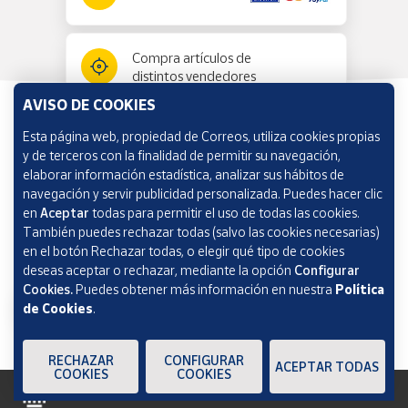
Compra artículos de
distintos vendedores
AVISO DE COOKIES
Esta página web, propiedad de Correos, utiliza cookies propias
Información y ayuda
y de terceros con la finalidad de permitir su navegación,
elaborar información estadística, analizar sus hábitos de
navegación y servir publicidad personalizada. Puedes hacer clic
Correos Market
en
Aceptar
todas para permitir el uso de todas las cookies.
También puedes rechazar todas (salvo las cookies necesarias)
en el botón Rechazar todas, o elegir qué tipo de cookies
deseas aceptar o rechazar, mediante la opción
Configurar
Cookies.
Puedes obtener más información en nuestra
Política
de Cookies
.
RECHAZAR
CONFIGURAR
ACEPTAR TODAS
COOKIES
COOKIES