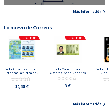
Más información
Lo nuevo de Correos
NOVEDAD
NOVEDAD
Sello Agua. Gestión por 
Sello Mariano Haro 
Sello Ecl
cuencas: la fuerza de 
Cisneros | Serie Deportes
12 de 
una idea.| Serie España 
Serie C
ES| Pliego Premium
3 €
14,40 €
Más información