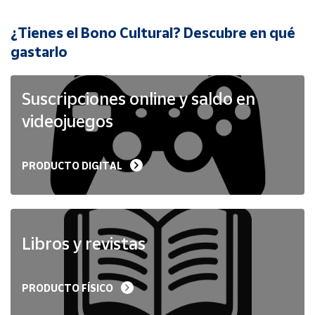
¿Tienes el Bono Cultural? Descubre en qué
Cuenta
gastarlo
Área
cliente
Suscripciones online y saldo en
videojuegos
Ubicación
PRODUCTO DIGITAL
Península
y
Baleares
Canarias,
Ceuta y
Libros y revistas
Melilla
PRODUCTO FÍSICO