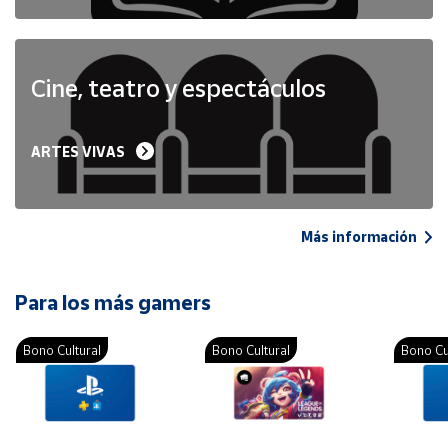
Cine, teatro y espectáculos
ARTES VIVAS
Más información
Para los más gamers
Bono Cultural
Bono Cultural
Bono Cu