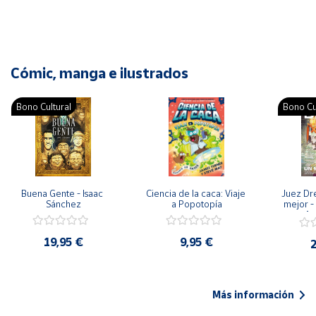
Cómic, manga e ilustrados
Bono Cultural
Bono Cu
Buena Gente - Isaac 
Ciencia de la caca: Viaje 
Juez Dr
Sánchez
a Popotopía
mejor - 
Ar
19,95 €
9,95 €
2
Más información