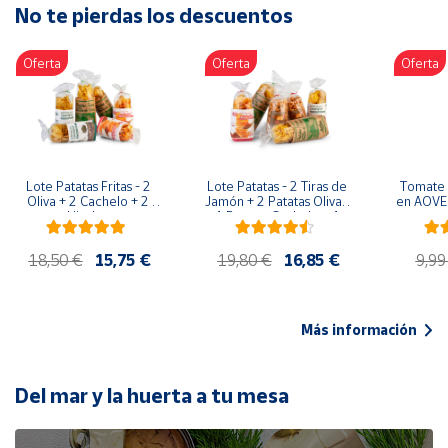
No te pierdas los descuentos
Artesanía
Oficina y
Oferta
Oferta
Oferta
Papelería
Para Canarias,
Ceuta y Melilla
Más
Lote Patatas Fritas - 2 
Lote Patatas - 2 Tiras de 
Tomate 
populares
Oliva + 2 Cachelo + 2 
Jamón + 2 Patatas Oliva + 
en AOVE 
Hierbas
1 Patatas Cachelo + 1 
Patatas Hierbas
Bono
18,50 €
15,75 €
19,80 €
16,85 €
9,99
Cultural
Nuestros
vendedores
Más información
Las
novedades
de Correos
Del mar y la huerta a tu mesa
Market