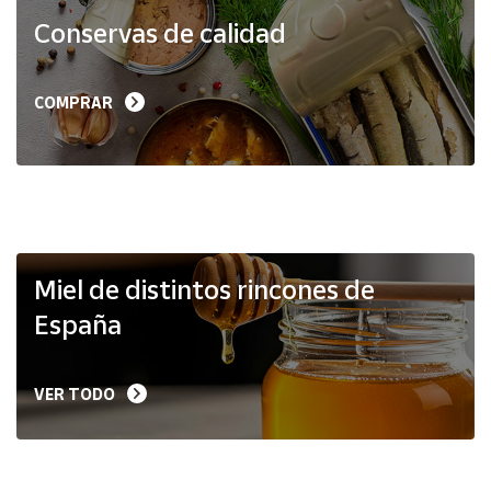
Productos
Conservas de calidad
Solidarios
Ayuda
COMPRAR
Centro
de ayuda
Contacto
Vendedores
Miel de distintos rincones de
España
Mapa de
vendedores
VER TODO
Hazte
vendedor
Área
vendedor