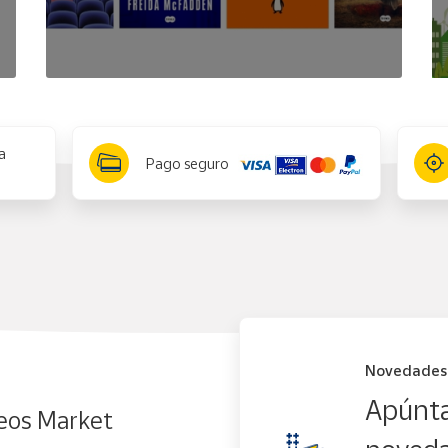
a
Pago seguro
Novedades
Apúnta
eos Market