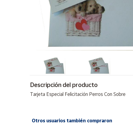
Artesanía
Oficina y
Papelería
Para Canarias,
Ceuta y Melilla
Más
populares
Bono
Cultural
Descripción del producto
Nuestros
Tarjeta Especial Felicitación Perros Con Sobre
vendedores
Las
novedades
de Correos
Otros usuarios también compraron
Market