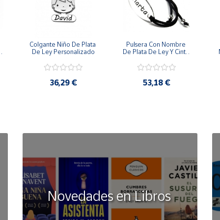
Colgante Niño De Plata 
Pulsera Con Nombre 
 
De Ley Personalizado
De Plata De Ley Y Cinta 
De Goma
36,29 €
53,18 €
Novedades en Libros