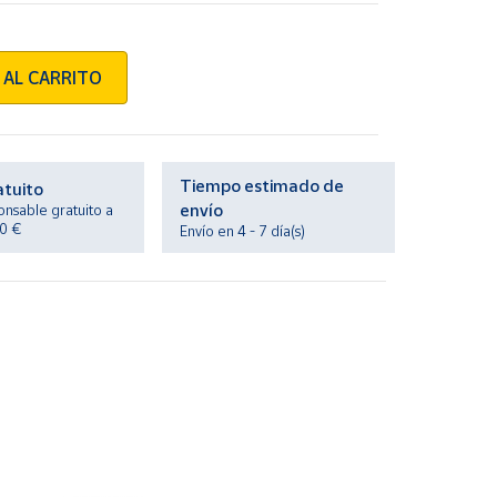
 AL CARRITO
Tiempo estimado de
atuito
envío
onsable gratuito a
20 €
Envío en 4 - 7 día(s)