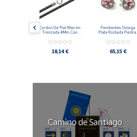
Cuenta
la Cerco De 
Cordon De Piel Marrón 
Pendientes Omega 
Área
zones 
Trenzada 4Mm Con 
Plata Rodiada Piedras
cliente
alizada 
Terminal De Plata De 
Rosas Con Circonitas
s De Plata
45Cm
,42 €
18,14 €
65,15 €
Ubicación
Península
y
Baleares
Canarias,
Ceuta y
Melilla
Camino de Santiago