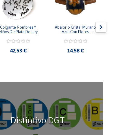
Colgante Nombres Y 
Abalorio Cristal Murano 
Juego Gem
Niños De Plata De Ley
Azul Con Flores 
Acero Ino
Naranjas
Cuadr
42,53 €
14,58 €
34,6
Distintivo DGT