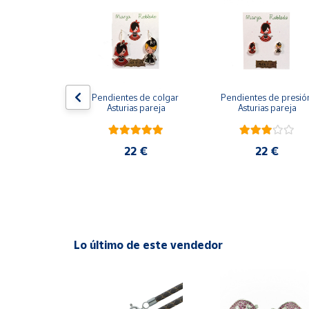
Productos
Solidarios
Ayuda
 de presión 
Pendientes de colgar 
Pendientes de presión
Centro
ina azul
Asturias pareja
Asturias pareja
de ayuda
Contacto
2 €
22 €
22 €
Vendedores
Mapa de
vendedores
Lo último de este vendedor
Hazte
vendedor
Área
vendedor