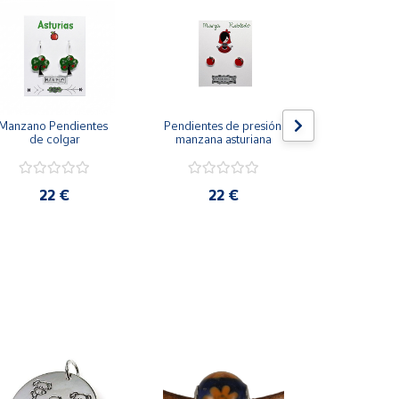
Manzano Pendientes 
Pendientes de presión 
La Neña Pend
de colgar
manzana asturiana
presión
22 €
22 €
22