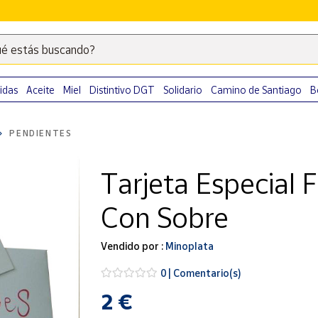
é estás buscando?
Escribe
palabras
clave
idas
Aceite
Miel
Distintivo DGT
Solidario
Camino de Santiago
B
para
buscar
PENDIENTES
productos
en
Tarjeta Especial F
Correos
Market
Con Sobre
.
Vendido por :
Minoplata
0 | Comentario(s)
2 €