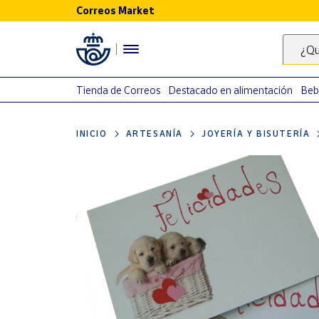
Correos Market
Menú
¿Qu
Nuestro
catálogo
Tienda de Correos
Destacado en alimentación
Beb
Alimentación
INICIO
ARTESANÍA
JOYERÍA Y BISUTERÍA
Bebidas
Ocio y cultura
Juguetes y
juegos
Libros y
revistas
Merchandising
y regalos
Tienda de
Correos