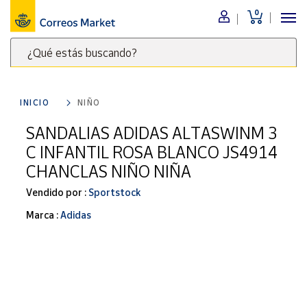
0
Menú
¿Qué estás buscando?
Nuestro
catálogo
Escribe
palabras
INICIO
NIÑO
clave
Alimentación
para
SANDALIAS ADIDAS ALTASWINM 3
Bebidas
buscar
C INFANTIL ROSA BLANCO JS4914
Ocio y cultura
productos
CHANCLAS NIÑO NIÑA
en
Juguetes y
juegos
Correos
Vendido por :
Sportstock
Market
Libros y
Marca :
Adidas
.
revistas
Merchandising
y regalos
Tienda de
Correos