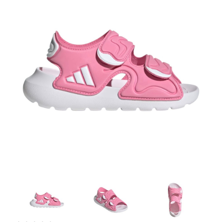
Artesanía
Oficina y
Papelería
Para Canarias,
Ceuta y Melilla
Más
populares
Bono
Cultural
Nuestros
vendedores
Las
novedades
de Correos
Market